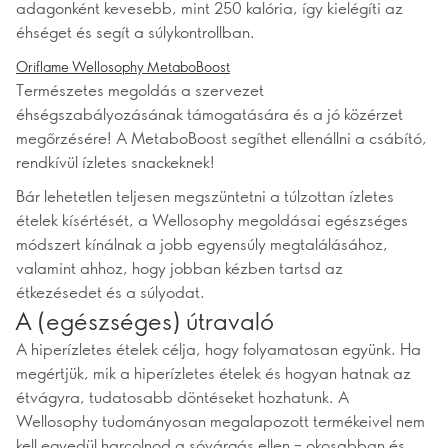
adagonként kevesebb, mint 250 kalória, így kielégíti az
éhséget és segít a súlykontrollban.
Oriflame Wellosophy MetaboBoost
Természetes megoldás a szervezet
éhségszabályozásának támogatására és a jó közérzet
megőrzésére! A MetaboBoost segíthet ellenállni a csábító,
rendkívül ízletes snackeknek!
Bár lehetetlen teljesen megszüntetni a túlzottan ízletes
ételek kísértését, a Wellosophy megoldásai egészséges
módszert kínálnak a jobb egyensúly megtalálásához,
valamint ahhoz, hogy jobban kézben tartsd az
étkezésedet és a súlyodat.
A (egészséges) útravaló
A hiperízletes ételek célja, hogy folyamatosan együnk. Ha
megértjük, mik a hiperízletes ételek és hogyan hatnak az
étvágyra, tudatosabb döntéseket hozhatunk. A
Wellosophy tudományosan megalapozott termékeivel nem
kell egyedül harcolnod a sóvárgás ellen – okosabban és