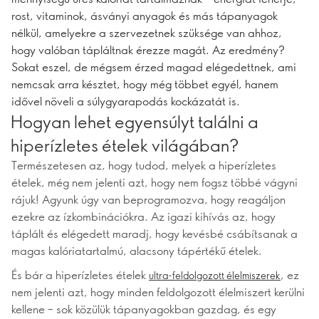
rost, vitaminok, ásványi anyagok és más tápanyagok
nélkül, amelyekre a szervezetnek szüksége van ahhoz,
hogy valóban tápláltnak érezze magát. Az eredmény?
Sokat eszel, de mégsem érzed magad elégedettnek, ami
nemcsak arra késztet, hogy még többet egyél, hanem
idővel növeli a súlygyarapodás kockázatát is.
Hogyan lehet egyensúlyt találni a
hiperízletes ételek világában?
Természetesen az, hogy tudod, melyek a hiperízletes
ételek, még nem jelenti azt, hogy nem fogsz többé vágyni
rájuk! Agyunk úgy van beprogramozva, hogy reagáljon
ezekre az ízkombinációkra. Az igazi kihívás az, hogy
táplált és elégedett maradj, hogy kevésbé csábítsanak a
magas kalóriatartalmú, alacsony tápértékű ételek.
És bár a hiperízletes ételek
, ez
ultra-feldolgozott élelmiszerek
nem jelenti azt, hogy minden feldolgozott élelmiszert kerülni
kellene – sok közülük tápanyagokban gazdag, és egy