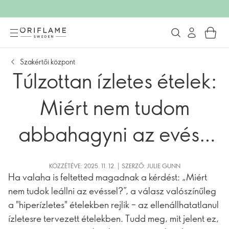
Szakértői központ
Túlzottan ízletes ételek:
Miért nem tudom
abbahagyni az evést,
még ha éhes sem
KÖZZÉTÉVE: 2025. 11. 12. | SZERZŐ: JULIE GUNN
Ha valaha is feltetted magadnak a kérdést: „Miért
vagyok?
nem tudok leállni az evéssel?”, a válasz valószínűleg
a "hiperízletes" ételekben rejlik – az ellenállhatatlanul
ízletesre tervezett ételekben. Tudd meg, mit jelent ez,