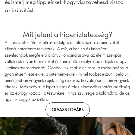
és ismerj meg tippjeinket, hogy visszavehesd vissza
az irányítást.
Mit jelent a hiperízletesség?
A hiperízletes ételek ultra-feldolgozott élelmiszerek, amelyeket
ellenállhatatlanra terveztek. A zsír, cukor, só és finomított
szénhidrátok megfelelő arányú kombinálásával az élelmiszeripari
vállalatok olyan termékeket állítanak elő, amelyek beindítják az agy
jutalmazási rendszerét. Gondoljunk csak a chipsre, a csokoládéra, a
gyorséttermi ételekre, a süteményekre – minél többet eszünk belőlük,
annál jobban vágyunk rájuk, még akkor is, ha valójában nem vagyunk
éhesek. Más szóval, a hiperízletes ételek elmossák a határt az éhség
és az étvágy között – a testünknek nincs szüksége a kalóriákra, de az
agyunk vágyik az ízükre.
OLVASS TOVÁBB