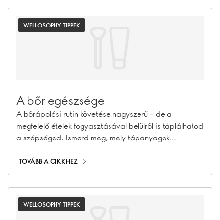
WELLOSOPHY TIPPEK
A bőr egészsége
A bőrápolási rutin követése nagyszerű – de a
megfelelő ételek fogyasztásával belülről is táplálhatod
a szépséged. Ismerd meg, mely tápanyagok
javíthatják bőröd egészségét, és segítenek abban,
hogy gyönyörűen öregedjél.
TOVÁBB A CIKKHEZ
WELLOSOPHY TIPPEK