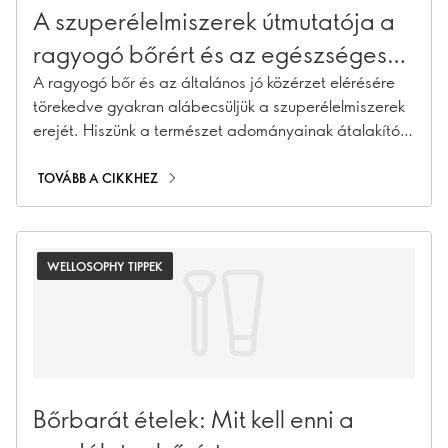
A szuperélelmiszerek útmutatója a
ragyogó bőrért és az egészséges
bélrendszerért
A ragyogó bőr és az általános jó közérzet elérésére
törekedve gyakran alábecsüljük a szuperélelmiszerek
erejét. Hiszünk a természet adományainak átalakító
potenciáljában, hogy mind a bőr, mind a bélrendszer
egészségét fokozzák. Fedezzük fel a
TOVÁBB A CIKKHEZ
szuperélelmiszerek hihetetlen világát, amelyek
kihozhatják belőled a ragyogást.
WELLOSOPHY TIPPEK
Bőrbarát ételek: Mit kell enni a