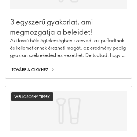
3 egyszerű gyakorlat, ami
megmozgatja a beleidet!
Aki lassú bélelégtelenségben szenved, az puffadtnak
és kellemetlennek érezheti magát, az eredmény pedig
gyakran székrekedéshez vezethet. De tudtad, hogy a
testmozgás egy remek módja annak, hogy
megmozgasd a bélrendszered?
TOVÁBB A CIKKHEZ
WELLOSOPHY TIPPEK