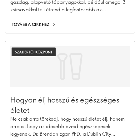
gazdag, alapvető tápanyagokkal, például omega-3
zsírsavakkal teli étrend a legfontosabb az
egészséges, boldog test érdekében. De hol a legjobb
elkezdeni?
TOVÁBB A CIKKHEZ
SZAKÉRTŐI KÖZPONT
Hogyan élj hosszú és egészséges
életet
Ne csak arra törekedj, hogy hosszú életet élj, hanem
arra is, hogy az idősebb éveid egészségesek
legyenek. Dr. Brendan Egan PhD, a Dublin City