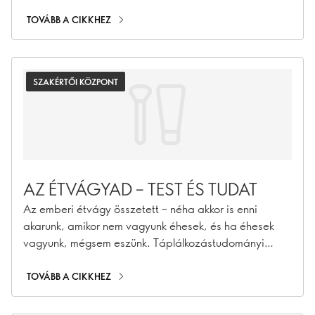
Egyetem docense elmondja, hogyan.
TOVÁBB A CIKKHEZ
SZAKÉRTŐI KÖZPONT
AZ ÉTVÁGYAD – TEST ÉS TUDAT
Az emberi étvágy összetett – néha akkor is enni
akarunk, amikor nem vagyunk éhesek, és ha éhesek
vagyunk, mégsem eszünk. Táplálkozástudományi
szakértőnk elmagyarázza, miért.
TOVÁBB A CIKKHEZ