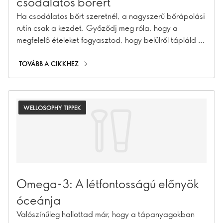
csodálatos bőrért
Ha csodálatos bőrt szeretnél, a nagyszerű bőrápolási
rutin csak a kezdet. Győződj meg róla, hogy a
megfelelő ételeket fogyasztod, hogy belülről tápláld a
bőrödet!
TOVÁBB A CIKKHEZ
WELLOSOPHY TIPPEK
Omega-3: A létfontosságú előnyök
óceánja
Valószínűleg hallottad már, hogy a tápanyagokban