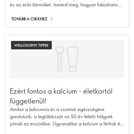
és az erős körmöket. Ismerd meg, hogyan fokozhatod
szépségedet belülről.
TOVÁBB A CIKKHEZ
WELLOSOPHY TIPPEK
Ezért fontos a kalcium - életkortól
függetlenül!
Amikor a kalciumra és a csontok egészségére
gondolunk, a legtöbbször az 50 év feletti hölgyek
jutnak az eszünkbe. Ugyanakkor a kalcium a férfiak és
a nők számára egyaránt fontos – gyermekkorban,