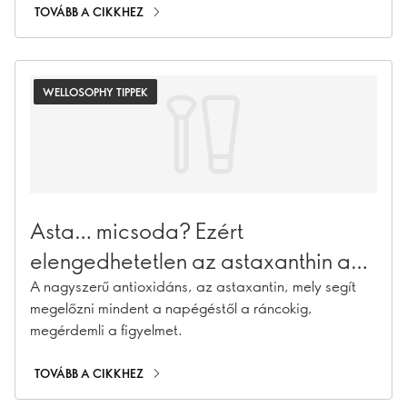
serdülőkorban és felnőttkorban. Fedezd fel, miért
TOVÁBB A CIKKHEZ
ajánlott a kalcium biztosítása minden életkorban, és
hogyan gondoskodhatsz arról, hogy te – és a
szeretteid – a megfelelő mennyiséghez jussanak.
WELLOSOPHY TIPPEK
Asta… micsoda? Ezért
elengedhetetlen az astaxanthin a
szép bőrhöz
A nagyszerű antioxidáns, az astaxantin, mely segít
megelőzni mindent a napégéstől a ráncokig,
megérdemli a figyelmet.
TOVÁBB A CIKKHEZ