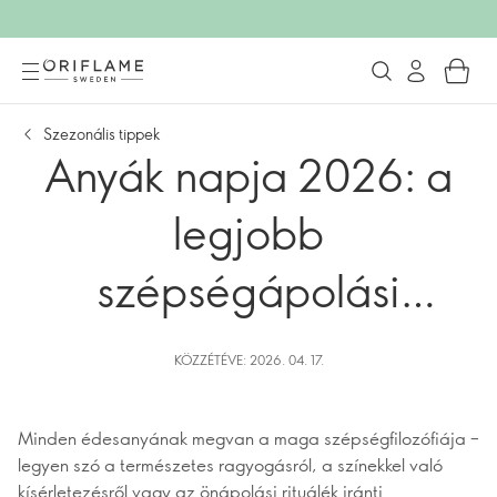
Szezonális tippek
Anyák napja 2026: a
legjobb
szépségápolási
ajándékok minden
KÖZZÉTÉVE: 2026. 04. 17.
személyiségnek
Minden édesanyának megvan a maga szépségfilozófiája –
legyen szó a természetes ragyogásról, a színekkel való
kísérletezésről vagy az önápolási rituálék iránti