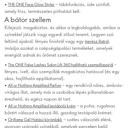
•
– többfunkciós, üde színfolt,
THE ONE Face Glow Styler
amely friss, természetes pírhatást kelt.
A bátor szellem
Kifejező, magabiztos, és akkor a legboldogabb, amikor a
színekkel játszik vagy egyedi stílust teremt. Legyen szó
feltűnő ajakról, fényes finishről vagy egy
,
merész illatról
imádja azokat a szépségápolási termékeket, amelyek
energiát adnak és örömet szereznek.
•
–
The ONE False Lashes Salon Lift 360 hajlítható szempillaspirál
fényes, ívelt, dús szempillák magabiztos hatással (és egy
okos, hajlítható applikátorral).
•
– egy rendkívül nőies, ámbrás-
All or Nothing Amplified Parfum
virágos illat, amely már a szobába lépés pillanatában
érezhető, és egész napon át tart.
•
– a puha, rugalmas
All or Nothing Amplified testápoló krém
bőrért válaszd a hozzá illő, gazdag testápoló krémet.
•
– széles választék élénk,
Oriflame Gél Hatású körömlakk
gyorsan száradó színekből, amelyek perceken belül