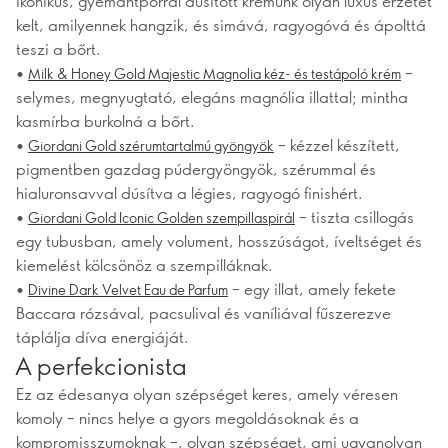
ikonikus, gyémántporral dúsított krémünk olyan luxus érzetet
kelt, amilyennek hangzik, és simává, ragyogóvá és ápolttá
teszi a bőrt.
•
–
Milk & Honey Gold Majestic Magnolia kéz- és testápoló krém
selymes, megnyugtató, elegáns magnólia illattal; mintha
kasmírba burkolná a bőrt.
•
– kézzel készített,
Giordani Gold szérumtartalmú gyöngyök
pigmentben gazdag púdergyöngyök, szérummal és
hialuronsavval dúsítva a légies, ragyogó finishért.
•
– tiszta csillogás
Giordani Gold Iconic Golden szempillaspirál
egy tubusban, amely volument, hosszúságot, íveltséget és
kiemelést kölcsönöz a szempilláknak.
•
– egy illat, amely fekete
Divine Dark Velvet Eau de Parfum
Baccara rózsával, pacsulival és vaníliával fűszerezve
táplálja díva energiáját.
A perfekcionista
Ez az édesanya olyan szépséget keres, amely véresen
komoly – nincs helye a gyors megoldásoknak és a
kompromisszumoknak –, olyan szépséget, ami ugyanolyan