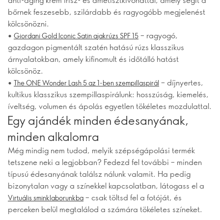
bőrnek feszesebb, szilárdabb és ragyogóbb megjelenést
kölcsönözni.
•
– ragyogó,
Giordani Gold Iconic Satin ajakrúzs SPF 15
gazdagon pigmentált szatén hatású rúzs klasszikus
árnyalatokban, amely kifinomult és időtálló hatást
kölcsönöz.
•
– díjnyertes,
The ONE Wonder Lash 5 az 1-ben szempillaspirál
kultikus klasszikus szempillaspirálunk: hosszúság, kiemelés,
íveltség, volumen és ápolás egyetlen tökéletes mozdulattal.
Egy ajándék minden édesanyának,
minden alkalomra
Még mindig nem tudod, melyik szépségápolási termék
tetszene neki a legjobban? Fedezd fel további – minden
típusú édesanyának találsz nálunk valamit. Ha pedig
bizonytalan vagy a színekkel kapcsolatban, látogass el a
– csak töltsd fel a fotóját, és
Virtuális sminklaborunkba
perceken belül megtalálod a számára tökéletes színeket.