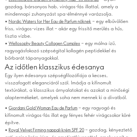
gazdag, bársonyos hab, virágos-fás illattal, amely a
mindennapi zuhanyzást spa-élménnyé varázsolja.
•
– egy elbűvölően
Nordic Waters for Her Eau de Parfum nőknek
friss, virágos-vizes illat – akár egy frissítő merülés a hűs,
tiszta vízbe.
•
– egy málna ízű,
Wellosophy Beauty Collagen Complex
ragyogásfokozó szépségital kollagén peptidekkel és
bőrbarát tápanyagokkal.
Az időtlen klasszikus édesanya
Egy ilyen édesanya szépségfilozófiája a kecses,
visszafogott eleganciáról szól. Imádja a kifinomult
textúrákat, a klasszikus árnyalatokat és azokat a minőségi
alaptermékeket, amelyek soha nem mennek ki a divatból.
•
– egy ragyogó és
Giordani Gold Woman Eau de Parfum
kifinomult virágos-fás illat egy fényes fehér virágcsokor köré
építve.
•
– gazdag, kényeztető
Royal Velvet Firming nappali krém SPF 20
anti-aging krém írisz- és ametisztkivonattal, amely segít a