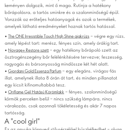
keményen dolgozik, mint ő maga. Rutinja a hatékony
bőrápolásra, a tartós sminkre és a szalonminőségű épül.
Vonzzák az erőteljes hatóanyagok és azok a termékek,
amelyek látható eredményeket hoznak tartós hatással.
•
– végre egy rúzs,
The ONE Irresistible Touch High Shine ajakrúzs
amely lépést tart: merész, fényes szín, amely órákig tart.
•
– egy hatékony bőrápoló szett az
Novage+ Restore szett
ösztrogénszegény bőr felélénkítésére tervezve; feszesség,
ragyogás és bársonyosság mindössze két hét alatt.
•
– egy elegáns, virágos-fás
Giordani Gold Essenza Parfum
illat, amelynek illata 8 órán át tart, és minden pillanatot
egy kicsit kifinomultabbá tesz.
•
– fényes, szalonminőségű
Oriflame Gél Hatású Körömlakk
körmök perceken belül – nincs szükség lámpára, nincs
várakozás, csak azonnali tökéletesség és akár 7 napos
tartósság.
A "cool girl"
Ez az anyuka könnyed stílusérzékkel büszkélkedhet – olyan