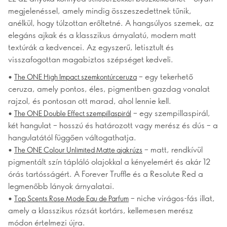
megjelenéssel, amely mindig összeszedettnek tűnik,
anélkül, hogy túlzottan erőltetné. A hangsúlyos szemek, az
elegáns ajkak és a klasszikus árnyalatú, modern matt
textúrák a kedvencei. Az egyszerű, letisztult és
visszafogottan magabiztos szépséget kedveli.
•
– egy tekerhető
The ONE High Impact szemkontúrceruza
ceruza, amely pontos, éles, pigmentben gazdag vonalat
rajzol, és pontosan ott marad, ahol lennie kell.
•
– egy szempillaspirál,
The ONE Double Effect szempillaspirál
két hangulat – hosszú és határozott vagy merész és dús – a
hangulatától függően váltogathatja.
•
– matt, rendkívül
The ONE Colour Unlimited Matte ajakrúzs
pigmentált szín tápláló olajokkal a kényelemért és akár 12
órás tartósságért. A Forever Truffle és a Resolute Red a
legmenőbb lányok árnyalatai.
•
– niche virágos-fás illat,
Top Scents Rose Mode Eau de Parfum
amely a klasszikus rózsát kortárs, kellemesen merész
módon értelmezi újra.