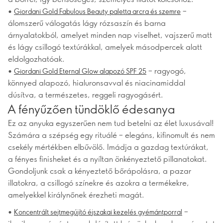
•
–
Giordani Gold Fabulous Beauty paletta arcra és szemre
álomszerű válogatás lágy rózsaszín és barna
árnyalatokból, amelyet minden nap viselhet, vajszerű matt
és lágy csillogó textúrákkal, amelyek másodpercek alatt
eldolgozhatóak.
•
– ragyogó,
Giordani Gold Eternal Glow alapozó SPF 25
könnyed alapozó, hialuronsavval és niacinamiddal
dúsítva, a természetes, reggeli ragyogásért.
A fényűzően tündöklő édesanya
Ez az anyuka egyszerűen nem tud betelni az élet luxusával!
Számára a szépség egy rituálé – elegáns, kifinomult és nem
csekély mértékben elbűvölő. Imádja a gazdag textúrákat,
a fényes finisheket és a nyíltan önkényeztető pillanatokat.
Gondoljunk csak a kényeztető bőrápolásra, a pazar
illatokra, a csillogó színekre és azokra a termékekre,
amelyekkel királynőnek érezheti magát.
•
–
Koncentrált sejtmegújító éjszakai kezelés gyémántporral