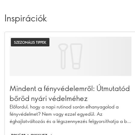
Inspirációk
SZEZONÁLIS TIPPEK
Mindent a fényvédelemről: Útmutatód
bőröd nyári védelméhez
Előfordul, hogy a napi rutinod során elhanyagolod a
fényvédelmet? Nem vagy ezzel egyedül. Az
éghajlatváltozás és a légszennyezés felgyorsíthatja a bőr
öregedését, ami pigmentfoltokat, apró ráncokat és