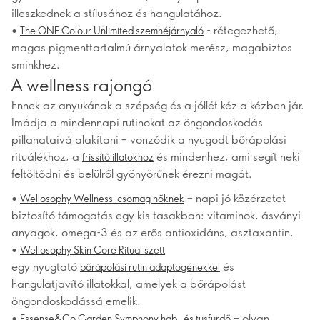
illeszkednek a stílusához és hangulatához.
•
- rétegezhető,
The ONE Colour Unlimited szemhéjárnyaló
magas pigmenttartalmú árnyalatok merész, magabiztos
sminkhez.
A wellness rajongó
Ennek az anyukának a szépség és a jóllét kéz a kézben jár.
Imádja a mindennapi rutinokat az öngondoskodás
pillanataivá alakítani – vonzódik a nyugodt bőrápolási
rituálékhoz, a
és mindenhez, ami segít neki
frissítő illatokhoz
feltöltődni és belülről gyönyörűnek érezni magát.
•
– napi jó közérzetet
Wellosophy Wellness-csomag nőknek
biztosító támogatás egy kis tasakban: vitaminok, ásványi
anyagok, omega-3 és az erős antioxidáns, asztaxantin.
•
Wellosophy Skin Core Ritual szett
egy nyugtató
és
bőrápolási rutin adaptogénekkel
hangulatjavító illatokkal, amelyek a bőrápolást
öngondoskodássá emelik.
•
– olyan
Essense&Co Garden Symphony hab- és tusfürdő