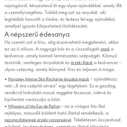
rajongásról. kényeztesd őt egy olyan ajándékkal, amely illik
a személyiségéhez. Találd meg azt az anyukát, aki
leginkább hasonlít a tiédre, és fedezz fel egy ajándékot,
amellyel igazán kifejezheted törődésedet.
A népszerű édesanya
Ha szereti azt a friss, alig észrevehető megjelenést, akkor
ez az ő stílusa. A ragyogó bőr és a visszafogott
a
smink
kedvence, amely kiemeli természetes szépségét. Könnyű
textúrák, semleges árnyalatok és
a kedvencei –
érzéki illatok
olyan szépség, amely könnyed, friss és teljesen ő maga.
•
– ajándékozz
Novage+ Intense Skin Recharge éjszakai maszk
neki „8 óra szépítő alvást” egy tégelyben. Ez a gazdag,
rendkívül hidratáló maszk reggelre feszessé, üdévé és
kipihentté varázsolja a bőrt.
•
– ez a virágos-fás illat
Whispers of Me Eau de Parfum
rejtélyes, második bőrként ható illattal rendelkezik, a
. Tökéletesen összeolvad
pézsma illatjegyek érzéki vonzerejével
a bőrrel, így bensőséges, személyes illatot kölcsönöz.