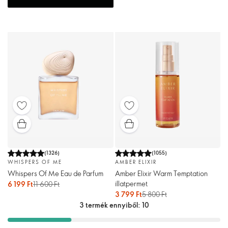
(
1326
)
(
1055
)
WHISPERS OF ME
AMBER ELIXIR
Whispers Of Me Eau de Parfum
Amber Elixir Warm Temptation
illatpermet
6 199 Ft
11 600 Ft
3 799 Ft
5 800 Ft
3 termék ennyiből: 10