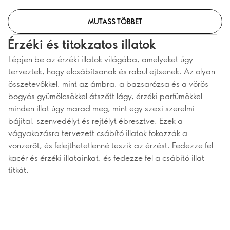
MUTASS TÖBBET
Érzéki és titokzatos illatok
Lépjen be az érzéki illatok világába, amelyeket úgy
terveztek, hogy elcsábítsanak és rabul ejtsenek. Az olyan
összetevőkkel, mint az ámbra, a bazsarózsa és a vörös
bogyós gyümölcsökkel átszőtt lágy, érzéki parfümökkel
minden illat úgy marad meg, mint egy szexi szerelmi
bájital, szenvedélyt és rejtélyt ébresztve. Ezek a
vágyakozásra tervezett csábító illatok fokozzák a
vonzerőt, és felejthetetlenné teszik az érzést. Fedezze fel
kacér és érzéki illatainkat, és fedezze fel a csábító illat
titkát.