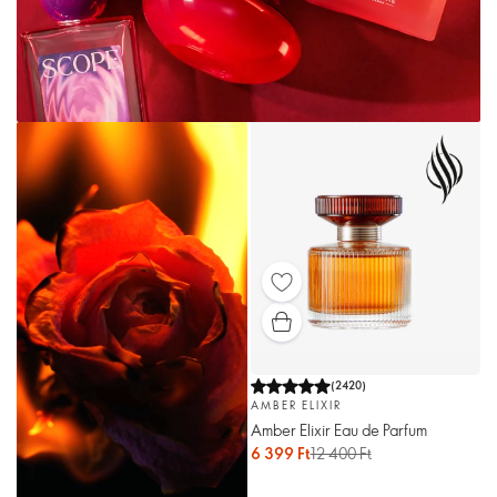
(
2420
)
AMBER ELIXIR
Amber Elixir Eau de Parfum
6 399 Ft
12 400 Ft