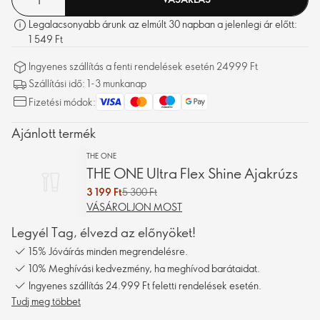
Legalacsonyabb árunk az elmúlt 30 napban a jelenlegi ár előtt:
1 549 Ft
Ingyenes szállítás a fenti rendelések esetén 24999 Ft
Szállítási idő: 1-3 munkanap
Fizetési módok:
Ajánlott termék
THE ONE
THE ONE Ultra Flex Shine Ajakrúzs
3 199 Ft
5 300 Ft
VÁSÁROLJON MOST
Legyél Tag, élvezd az előnyöket!
15% Jóváírás minden megrendelésre.
10% Meghívási kedvezmény, ha meghívod barátaidat.
Ingyenes szállítás 24.999 Ft feletti rendelések esetén.
Tudj meg többet