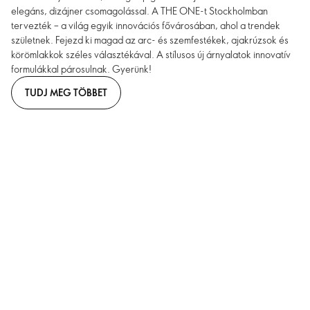
elegáns, dizájner csomagolással. A THE ONE-t Stockholmban
tervezték – a világ egyik innovációs fővárosában, ahol a trendek
születnek. Fejezd ki magad az arc- és szemfestékek, ajakrúzsok és
körömlakkok széles választékával. A stílusos új árnyalatok innovatív
formulákkal párosulnak. Gyerünk!
TUDJ MEG TÖBBET