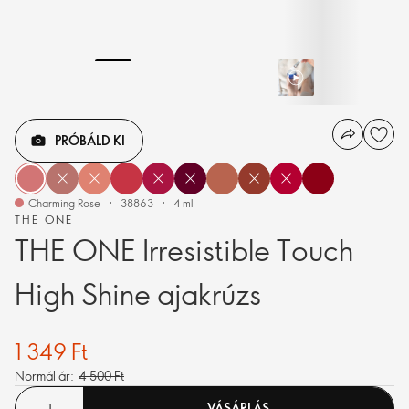
PRÓBÁLD KI
Charming Rose
38863
4 ml
THE ONE
THE ONE Irresistible Touch
High Shine ajakrúzs
1 349 Ft
Normál ár:
4 500 Ft
VÁSÁRLÁS