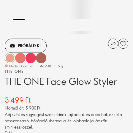
PRÓBÁLD KI
Nude Optimism
46938
6 g
THE ONE
THE ONE Face Glow Styler
3 499 Ft
Normál ár:
5 900 Ft
Adj színt és ragyogást szemeidnek, ajkadnak és arcodnak ezzel a
hosszan tartó, bőrápoló sheavajjal és jojobaolajjal átszőtt
sminkeszközzel.