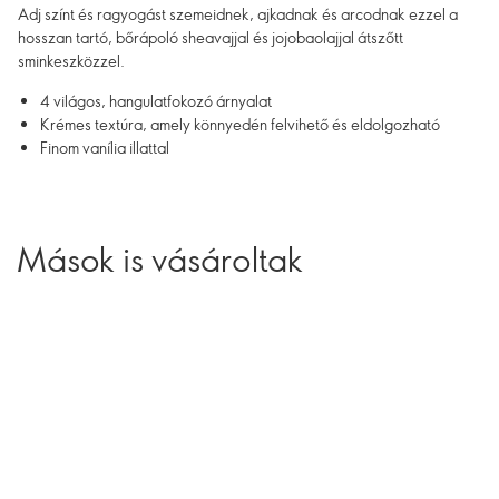
Adj színt és ragyogást szemeidnek, ajkadnak és arcodnak ezzel a
hosszan tartó, bőrápoló sheavajjal és jojobaolajjal átszőtt
sminkeszközzel.
4 világos, hangulatfokozó árnyalat
Krémes textúra, amely könnyedén felvihető és eldolgozható
Finom vanília illattal
Mások is vásároltak