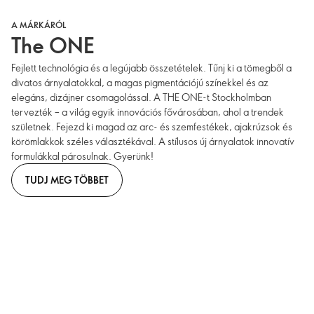
A MÁRKÁRÓL
The ONE
Fejlett technológia és a legújabb összetételek. Tűnj ki a tömegből a
divatos árnyalatokkal, a magas pigmentációjú színekkel és az
elegáns, dizájner csomagolással. A THE ONE-t Stockholmban
tervezték – a világ egyik innovációs fővárosában, ahol a trendek
születnek. Fejezd ki magad az arc- és szemfestékek, ajakrúzsok és
körömlakkok széles választékával. A stílusos új árnyalatok innovatív
formulákkal párosulnak. Gyerünk!
TUDJ MEG TÖBBET