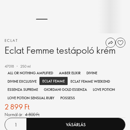
ECLAT
Eclat Femme testápoló krém
47018
250 ml
ALL OR NOTHING AMPLIFIED
AMBER ELIXIR
DIVINE
ECLAT FEMME
DIVINE EXCLUSIVE
ECLAT FEMME WEEKEND
ESSENZA SUPREME
GIORDANI GOLD ESSENZA
LOVE POTION
LOVE POTION SENSUAL RUBY
POSSESS
2 899 Ft
Normál ár:
4 800 Ft
VÁSÁRLÁS