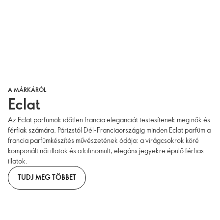
A MÁRKÁRÓL
Eclat
Az Eclat parfümök időtlen francia eleganciát testesítenek meg nők és
férfiak számára. Párizstól Dél-Franciaországig minden Eclat parfüm a
francia parfümkészítés művészetének ódája: a virágcsokrok köré
komponált női illatok és a kifinomult, elegáns jegyekre épülő férfias
illatok.
TUDJ MEG TÖBBET