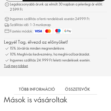
Legalacsonyabb árunk az elmúlt 30 napban a jelenlegi ár előtt:
2 599 Ft
Ingyenes szállítás a fenti rendelések esetén 24999 Ft
Szállítási idő: 1-3 munkanap
Fizetési módok:
Legyél Tag, élvezd az előnyöket!
15% Jóváírás minden megrendelésre.
10% Meghívási kedvezmény, ha meghívod barátaidat.
Ingyenes szállítás 24.999 Ft feletti rendelések esetén.
Tudj meg többet
TÖBB INFORMÁCIÓ
ÖSSZETEVŐK
SZÁL
Mások is vásároltak