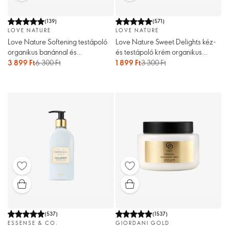
(
139
)
(
571
)
LOVE NATURE
LOVE NATURE
Love Nature Softening testápoló
Love Nature Sweet Delights kéz-
organikus banánnal és
és testápoló krém organikus
makadámiaolajjal
sütőtökkel és fahéjjal
3 899 Ft
6 300 Ft
1 899 Ft
3 300 Ft
(
537
)
(
1537
)
ESSENSE & CO.
GIORDANI GOLD