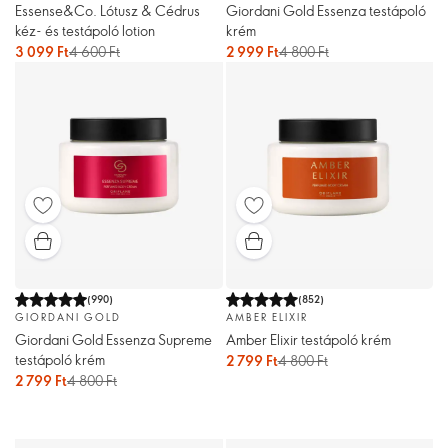
Essense&Co. Lótusz & Cédrus
Giordani Gold Essenza testápoló
kéz- és testápoló lotion
krém
3 099 Ft
4 600 Ft
2 999 Ft
4 800 Ft
(
990
)
(
852
)
GIORDANI GOLD
AMBER ELIXIR
Giordani Gold Essenza Supreme
Amber Elixir testápoló krém
testápoló krém
2 799 Ft
4 800 Ft
2 799 Ft
4 800 Ft