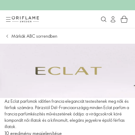
Márkák ABC sorrendben
Az Eclat parfümök időtlen francia eleganciát testesítenek meg nők és
férfiak számára. Párizstól Dél-Franciaországig minden Eclat parfüm a
francia parfümkészítés művészetének ódája: a virágcsokrok köré
komponált női illatok és a kifinomult, elegáns jegyekre épülő férfias
illatok.
10 eredmény megjelenítése