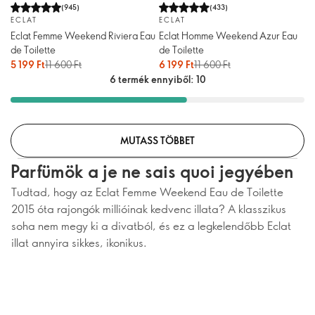
(
945
)
(
433
)
ECLAT
ECLAT
Eclat Femme Weekend Riviera Eau
Eclat Homme Weekend Azur Eau
de Toilette
de Toilette
5 199 Ft
11 600 Ft
6 199 Ft
11 600 Ft
6 termék ennyiből: 10
MUTASS TÖBBET
Parfümök a je ne sais quoi jegyében
Tudtad, hogy az Eclat Femme Weekend Eau de Toilette
2015 óta rajongók millióinak kedvenc illata? A klasszikus
soha nem megy ki a divatból, és ez a legkelendőbb Eclat
illat annyira sikkes, ikonikus.