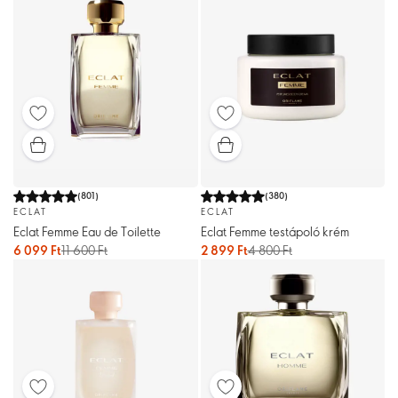
(
801
)
(
380
)
ECLAT
ECLAT
Eclat Femme Eau de Toilette
Eclat Femme testápoló krém
6 099 Ft
11 600 Ft
2 899 Ft
4 800 Ft