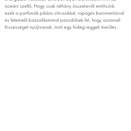
óceáni szellő. Hogy csak néhány összetevőt említsünk,
ezek a parfümök pikáns citrusokkal, ropogós borsmentával
és felemelő bazsalikommal pezsdülnek fel, hogy azonnali
frissességet nyújtsanak, mint egy hideg reggeli merülés.