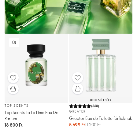
ÚJ
UTOLSÓ ESÉLY
TOP SCENTS
(
568
)
GREATER
Top Scents La La Lime Eau De
Greater Eau de Toilette férfiaknak
Parfum
5 699 Ft
11 200 Ft
18 800 Ft