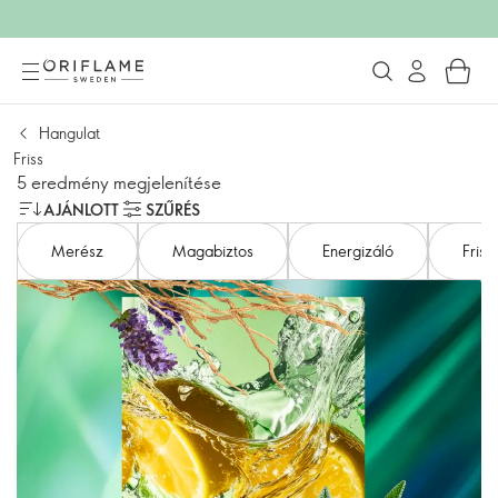
Hangulat
Friss
5 eredmény megjelenítése
AJÁNLOTT
SZŰRÉS
Merész
Magabiztos
Energizáló
Frissí