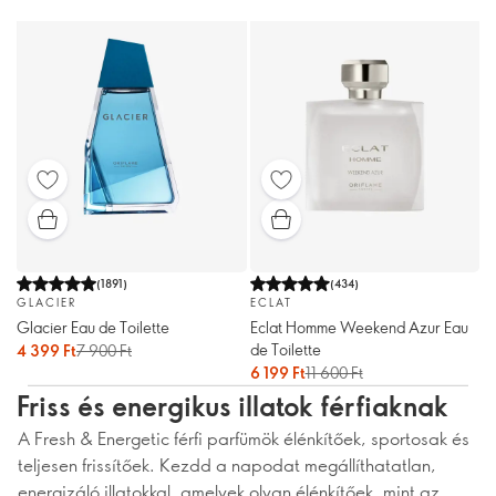
(
1891
)
(
434
)
GLACIER
ECLAT
Glacier Eau de Toilette
Eclat Homme Weekend Azur Eau
de Toilette
4 399 Ft
7 900 Ft
6 199 Ft
11 600 Ft
Friss és energikus illatok férfiaknak
A Fresh & Energetic férfi parfümök élénkítőek, sportosak és
teljesen frissítőek. Kezdd a napodat megállíthatatlan,
energizáló illatokkal, amelyek olyan élénkítőek, mint az