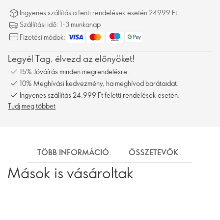
Ingyenes szállítás a fenti rendelések esetén 24999 Ft
Szállítási idő: 1-3 munkanap
Fizetési módok:
Legyél Tag, élvezd az előnyöket!
15% Jóváírás minden megrendelésre.
10% Meghívási kedvezmény, ha meghívod barátaidat.
Ingyenes szállítás 24.999 Ft feletti rendelések esetén.
Tudj meg többet
TÖBB INFORMÁCIÓ
ÖSSZETEVŐK
SZÁL
Mások is vásároltak