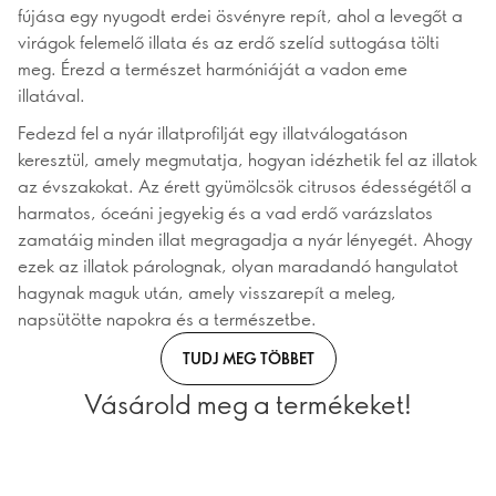
fújása egy nyugodt erdei ösvényre repít, ahol a levegőt a
virágok felemelő illata és az erdő szelíd suttogása tölti
meg. Érezd a természet harmóniáját a vadon eme
illatával.
Fedezd fel a nyár illatprofilját egy illatválogatáson
keresztül, amely megmutatja, hogyan idézhetik fel az illatok
az évszakokat. Az érett gyümölcsök citrusos édességétől a
harmatos, óceáni jegyekig és a vad erdő varázslatos
zamatáig minden illat megragadja a nyár lényegét. Ahogy
ezek az illatok párolognak, olyan maradandó hangulatot
hagynak maguk után, amely visszarepít a meleg,
napsütötte napokra és a természetbe.
TUDJ MEG TÖBBET
Vásárold meg a termékeket!