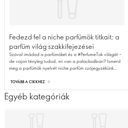
Fedezd fel a niche parfümök titkait: a
parfüm világ szakkifejezései
Szóval imádod a parfümöket és a #PerfumeTok világát –
de vajon tényleg tudod, mi van a palackodban? Ismerd
meg a parfümök nyelvét niche parfüm szójegyzékünk
segítségével: ez a belépőd a parfümkészítés kulisszái
mögé. A legismertebb összetevőktől a niche
TOVÁBB A CIKKHEZ
parfümkészítés titkaiig – itt megtalálsz mindent, amire
Egyéb kategóriák
szükséged van ahhoz, hogy úgy beszélj (és illatozz), mint
egy igazi szakértő. Görgess tovább, és emeld
magasabb szintre a tudásodat...