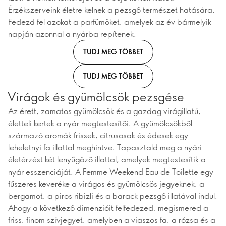
Érzékszerveink életre kelnek a pezsgő természet hatására.
Fedezd fel azokat a parfümöket, amelyek az év bármelyik
napján azonnal a nyárba repítenek.
TUDJ MEG TÖBBET
TUDJ MEG TÖBBET
Virágok és gyümölcsök pezsgése
Az érett, zamatos gyümölcsök és a gazdag virágillatú,
életteli kertek a nyár megtestesítői. A gyümölcsökből
származó aromák frissek, citrusosak és édesek egy
leheletnyi fa illattal meghintve. Tapasztald meg a nyári
életérzést két lenyűgöző illattal, amelyek megtestesítik a
nyár esszenciáját. A Femme Weekend Eau de Toilette egy
fűszeres keveréke a virágos és gyümölcsös jegyeknek, a
bergamot, a piros ribizli és a barack pezsgő illatával indul.
Ahogy a következő dimenzióit felfedezed, megismered a
friss, finom szívjegyet, amelyben a viaszos fa, a rózsa és a