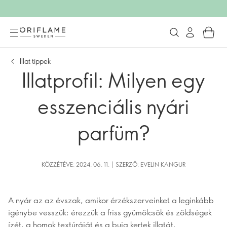
Illat tippek
Illatprofil: Milyen egy
esszenciális nyári
parfüm?
KÖZZÉTÉVE: 2024. 06. 11. | SZERZŐ: EVELIN KANGUR
A nyár az az évszak, amikor érzékszerveinket a leginkább
igénybe vesszük: érezzük a friss gyümölcsök és zöldségek
ízét, a homok textúráját és a buja kertek illatát.