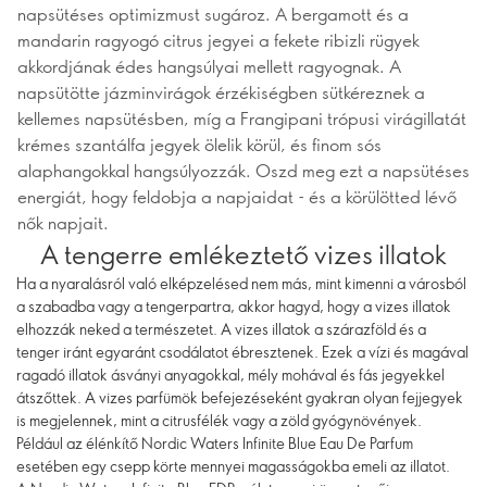
napsütéses optimizmust sugároz. A bergamott és a
mandarin ragyogó citrus jegyei a fekete ribizli rügyek
akkordjának édes hangsúlyai mellett ragyognak. A
napsütötte jázminvirágok érzékiségben sütkéreznek a
kellemes napsütésben, míg a Frangipani trópusi virágillatát
krémes szantálfa jegyek ölelik körül, és finom sós
alaphangokkal hangsúlyozzák. Oszd meg ezt a napsütéses
energiát, hogy feldobja a napjaidat - és a körülötted lévő
nők napjait.
A tengerre emlékeztető vizes illatok
Ha a nyaralásról való elképzelésed nem más, mint kimenni a városból
a szabadba vagy a tengerpartra, akkor hagyd, hogy a vizes illatok
elhozzák neked a természetet. A vizes illatok a szárazföld és a
tenger iránt egyaránt csodálatot ébresztenek. Ezek a vízi és magával
ragadó illatok ásványi anyagokkal, mély mohával és fás jegyekkel
átszőttek. A vizes parfümök befejezéseként gyakran olyan fejjegyek
is megjelennek, mint a citrusfélék vagy a zöld gyógynövények.
Például az élénkítő Nordic Waters Infinite Blue Eau De Parfum
esetében egy csepp körte mennyei magasságokba emeli az illatot.