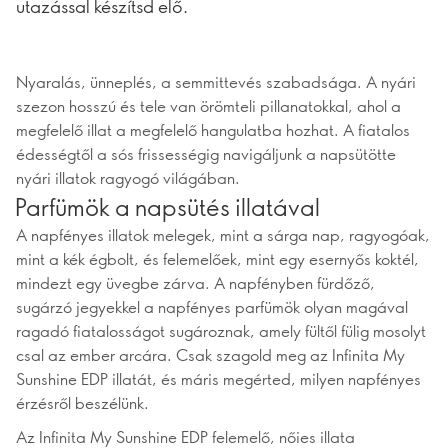
utazással készítsd elő.
Nyaralás, ünneplés, a semmittevés szabadsága. A nyári
szezon hosszú és tele van örömteli pillanatokkal, ahol a
megfelelő illat a megfelelő hangulatba hozhat. A fiatalos
édességtől a sós frissességig navigáljunk a napsütötte
nyári illatok ragyogó világában.
Parfümök a napsütés illatával
A napfényes illatok melegek, mint a sárga nap, ragyogóak,
mint a kék égbolt, és felemelőek, mint egy esernyős koktél,
mindezt egy üvegbe zárva. A napfényben fürdőző,
sugárzó jegyekkel a napfényes parfümök olyan magával
ragadó fiatalosságot sugároznak, amely fültől fülig mosolyt
csal az ember arcára. Csak szagold meg az Infinita My
Sunshine EDP illatát, és máris megérted, milyen napfényes
érzésről beszélünk.
Az Infinita My Sunshine EDP felemelő, nőies illata