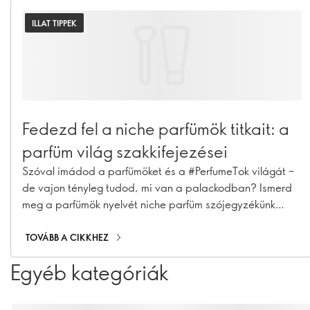
ILLAT TIPPEK
Fedezd fel a niche parfümök titkait: a
parfüm világ szakkifejezései
Szóval imádod a parfümöket és a #PerfumeTok világát –
de vajon tényleg tudod, mi van a palackodban? Ismerd
meg a parfümök nyelvét niche parfüm szójegyzékünk
segítségével: ez a belépőd a parfümkészítés kulisszái
mögé. A legismertebb összetevőktől a niche
TOVÁBB A CIKKHEZ
parfümkészítés titkaiig – itt megtalálsz mindent, amire
Egyéb kategóriák
szükséged van ahhoz, hogy úgy beszélj (és illatozz), mint
egy igazi szakértő. Görgess tovább, és emeld
magasabb szintre a tudásodat...