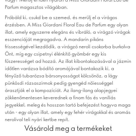
Parfum magasztos világában.
Próbáld ki, csukd be a szemed, és merülj el a virágos
érzésben. A Miss Giordani Floral Eau de Parfum egy olyan
illat, amely egyszerre elegáns és vibráló, a virágzó virágok
esszenciáját megragadva. A mandarin pikáns
frissességével kezdődik, a virágzó neroli csokorba burkolva
Önt, míg egy csipetnyi élénkítő gyömbér egy kis
fűszerességet ad hozzá. Az illat kibontakozásával a jázmin
időtlen varázsa bódító aromájával bontakozik ki, a
fényűző tubarózsa bársonyosságot kölcsönöz, a lágy
pünkösdi rózsaszirmok pedig gyengéd nőiességgel
árasztják el a kompozíciót. Az ilang-ilang alapjegyei
zökkenőmentesen keverednek a finom fás és vaníliás
jegyekkel, meleg és hosszan tartó befejezést hagyva maga
után - egy olyan illat, amely egy fehér virágokkal és aromás
nerolival teli nyári kertbe repít.
Vásárold meg a termékeket