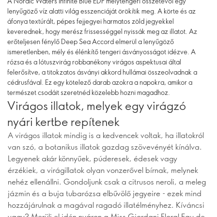
A Nordic Waters Infinite Blue EDP mélytengeri összetevői egy
lenyűgöző víz alatti világ esszenciáját örökítik meg. A körte és az
áfonya textúrált, pépes fejjegyei harmatos zöld jegyekkel
keverednek, hogy merész frissességgel nyissák meg az illatot. Az
erőteljesen fénylő Deep Sea Accord elmerül a lenyűgöző
ismeretlenben, mély és élénkítő tengeri ásványosságot idézve. A
rózsa és a lótuszvirág robbanékony virágos aspektusai által
felerősítve, a titokzatos ásványi akkord hullámai összeolvadnak a
cédrusfával. Ez egy kötelező darab azokra a napokra, amikor a
természet csodáit szeretnéd közelebb hozni magadhoz.
Virágos illatok, melyek egy virágzó
nyári kertbe repítenek
A virágos illatok mindig is a kedvencek voltak, ha illatokról
van szó, a botanikus illatok gazdag szövevényét kínálva.
Legyenek akár könnyűek, púderesek, édesek vagy
érzékiek, a virágillatok olyan vonzerővel bírnak, melynek
nehéz ellenállni. Gondoljunk csak a citrusos neroli, a meleg
jázmin és a buja tubarózsa elbűvölő jegyeire - ezek mind
hozzájárulnak a magával ragadó illatélményhez. Kíváncsi
vagy? Merülj el idén nyáron a Miss Giordani Floral Eau de