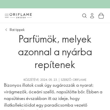
Illat tippek
Parfümök, melyek
azonnal a nyárba
repítenek
KÖZZÉTÉVE: 2024. 05. 23. | SZERZŐ: ORIFLAME
Bizonyos illatok csak úgy sugározzák a nyarat:
virágmezők, óceáni szellő, napsütötte bőr. Ebben a
napsütéses évszakban itt az ideje, hogy
illatkollekcióidat egy paradicsomba vezető