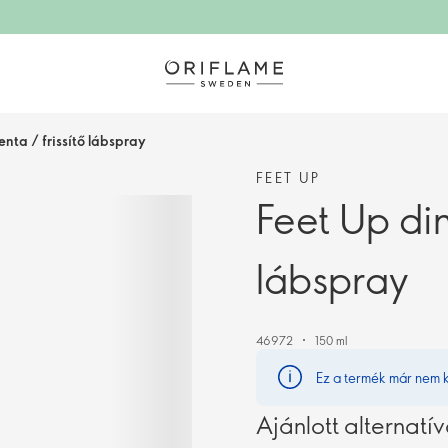
nta / frissítő lábspray
FEET UP
Feet Up din
lábspray
46972
150 ml
Ez a termék már nem 
Ajánlott alternatí