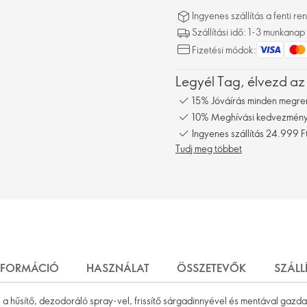
Ingyenes szállítás a fenti 
Szállítási idő: 1-3 munkanap
Fizetési módok:
Legyél Tag, élvezd az
15% Jóváírás minden megre
10% Meghívási kedvezmény,
Ingyenes szállítás 24.999 Ft
Tudj meg többet
NFORMÁCIÓ
HASZNÁLAT
ÖSSZETEVŐK
SZÁLL
l a hűsítő, dezodoráló spray-vel, frissítő sárgadinnyével és mentával gazda