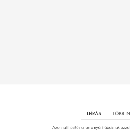
LEÍRÁS
TÖBB I
Azonnali hűsítés a forró nyári lábaknak ezze