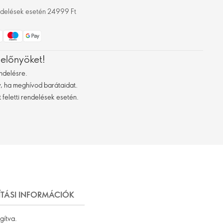
rendelések esetén 24999 Ft
 előnyöket!
ndelésre.
 ha meghívod barátaidat.
 feletti rendelések esetén.
ÍTÁSI INFORMÁCIÓK
gítva.