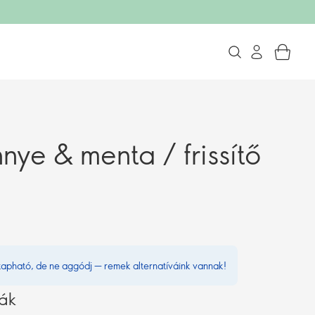
nye & menta / frissítő
kapható, de ne aggódj — remek alternatíváink vannak!
vák