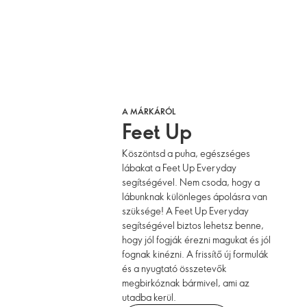
A MÁRKÁRÓL
Feet Up
Köszöntsd a puha, egészséges
lábakat a Feet Up Everyday
segítségével. Nem csoda, hogy a
lábunknak különleges ápolásra van
szüksége! A Feet Up Everyday
segítségével biztos lehetsz benne,
hogy jól fogják érezni magukat és jól
fognak kinézni. A frissítő új formulák
és a nyugtató összetevők
megbirkóznak bármivel, ami az
utadba kerül.