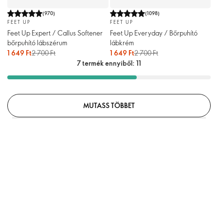
(
970
)
(
1098
)
FEET UP
FEET UP
Feet Up Expert / Callus Softener
Feet Up Everyday / Bőrpuhító
bőrpuhító lábszérum
lábkrém
1 649 Ft
2 700 Ft
1 649 Ft
2 700 Ft
7 termék ennyiből: 11
MUTASS TÖBBET