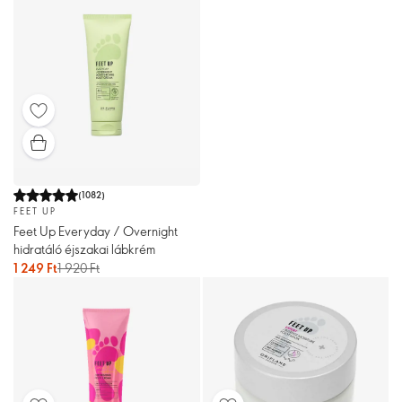
(
1082
)
FEET UP
Feet Up Everyday / Overnight
hidratáló éjszakai lábkrém
1 249 Ft
1 920 Ft