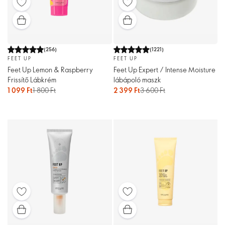
(
256
)
(
1221
)
FEET UP
FEET UP
Feet Up Lemon & Raspberry
Feet Up Expert / Intense Moisture
Frissítő Lábkrém
lábápoló maszk
1 099 Ft
1 800 Ft
2 399 Ft
3 600 Ft