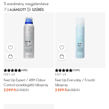
11 eredmény megjelenítése
AJÁNLOTT
SZŰRÉS
(
420
)
(
1239
)
FEET UP
FEET UP
Feet Up Expert / 48H Odour
Feet Up Everyday / Frissítő
Control izzadásgátló lábspray
lábspray
2 099 Ft
3 900 Ft
2 599 Ft
4 000 Ft