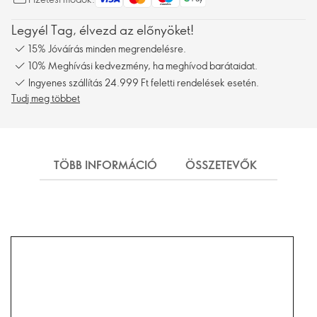
Legyél Tag, élvezd az előnyöket!
15% Jóváírás minden megrendelésre.
10% Meghívási kedvezmény, ha meghívod barátaidat.
Ingyenes szállítás 24.999 Ft feletti rendelések esetén.
Tudj meg többet
TÖBB INFORMÁCIÓ
ÖSSZETEVŐK
SZÁL