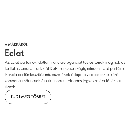
A MÁRKÁRÓL
Eclat
Az Eclat parfümök időtlen francia eleganciát testesítenek meg nők és
férfiak számára. Párizstól Dél-Franciaországig minden Eclat parfüm a
francia parfümkészítés művészetének ódája: a virágcsokrok köré
komponált női illatok és a kifinomult, elegáns jegyekre épülő férfias
illatok.
TUDJ MEG TÖBBET