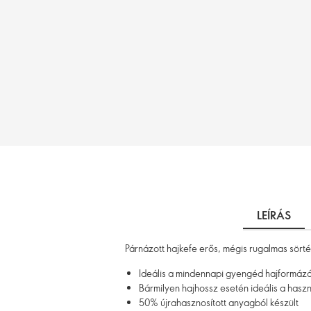
LEÍRÁS
Párnázott hajkefe erős, mégis rugalmas sörté
Ideális a mindennapi gyengéd hajformáz
Bármilyen hajhossz esetén ideális a hasz
50% újrahasznosított anyagból készült