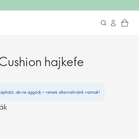
Cushion hajkefe
kapható, de ne aggódj — remek alternatíváink vannak!
vák