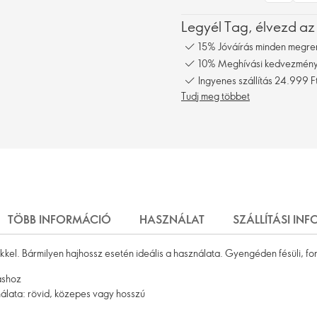
Legyél Tag, élvezd az
15% Jóváírás minden megre
10% Meghívási kedvezmény,
Ingyenes szállítás 24.999 Ft
Tudj meg többet
TÖBB INFORMÁCIÓ
HASZNÁLAT
SZÁLLÍTÁSI IN
kkel. Bármilyen hajhossz esetén ideális a használata. Gyengéden fésüli, for
áshoz
nálata: rövid, közepes vagy hosszú