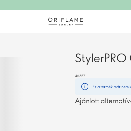
StylerPRO 
46357
Ez a termék már nem 
Ajánlott alternatí