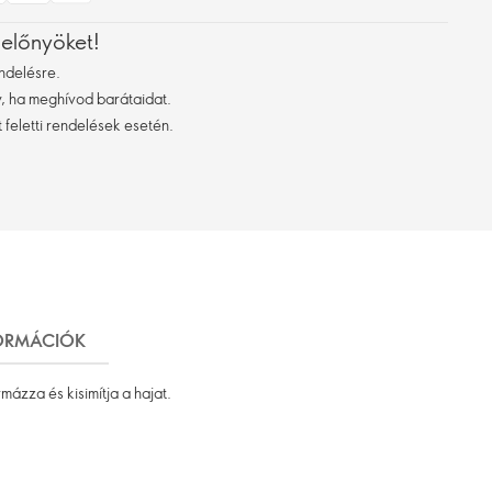
 előnyöket!
ndelésre.
 ha meghívod barátaidat.
 feletti rendelések esetén.
FORMÁCIÓK
mázza és kisimítja a hajat.