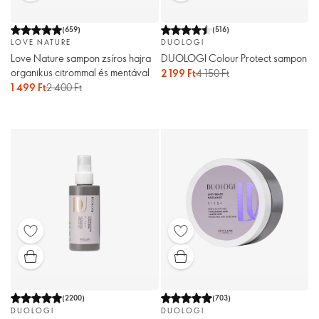
(
659
)
(
516
)
LOVE NATURE
DUOLOGI
Love Nature sampon zsíros hajra
DUOLOGI Colour Protect sampon
organikus citrommal és mentával
2 199 Ft
4 150 Ft
1 499 Ft
2 400 Ft
(
2200
)
(
703
)
DUOLOGI
DUOLOGI