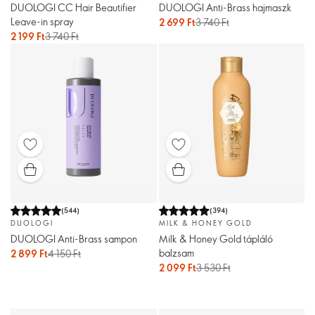
DUOLOGI CC Hair Beautifier
DUOLOGI Anti-Brass hajmaszk
Leave-in spray
2 699 Ft
3 740 Ft
2 199 Ft
3 740 Ft
(
544
)
(
394
)
DUOLOGI
MILK & HONEY GOLD
DUOLOGI Anti-Brass sampon
Milk & Honey Gold tápláló
balzsam
2 899 Ft
4 150 Ft
2 099 Ft
3 530 Ft