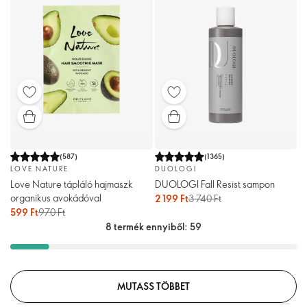
(
587
)
(
1365
)
LOVE NATURE
DUOLOGI
Love Nature tápláló hajmaszk
DUOLOGI Fall Resist sampon
organikus avokádóval
2 199 Ft
3 740 Ft
599 Ft
970 Ft
8 termék ennyiből: 59
MUTASS TÖBBET