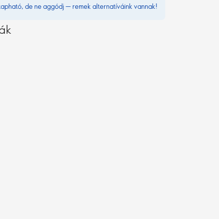
kapható, de ne aggódj — remek alternatíváink vannak!
vák