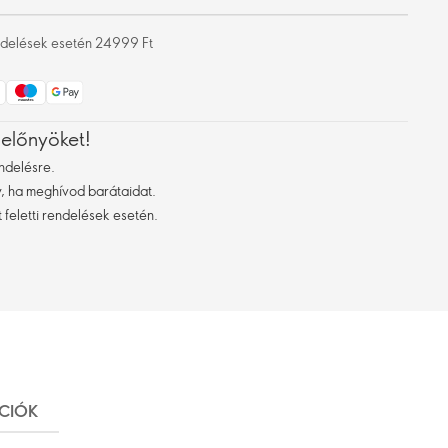
rendelések esetén 24999 Ft
 előnyöket!
ndelésre.
 ha meghívod barátaidat.
 feletti rendelések esetén.
ÁCIÓK