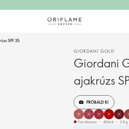
rúzs SPF 25
GIORDANI GOLD
Giordani G
ajakrúzs S
PRÓBÁLD KI
Fire Maroon
45564
3.8 g