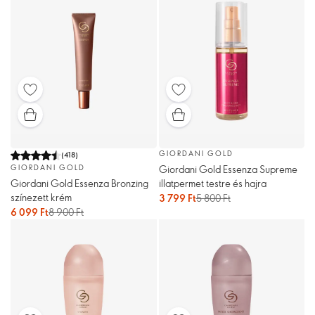
GIORDANI GOLD
(
418
)
Giordani Gold Essenza Supreme
GIORDANI GOLD
illatpermet testre és hajra
Giordani Gold Essenza Bronzing
színezett krém
3 799 Ft
5 800 Ft
6 099 Ft
8 900 Ft