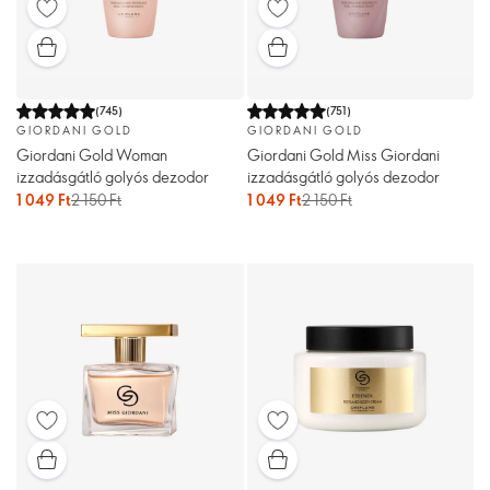
(
745
)
(
751
)
GIORDANI GOLD
GIORDANI GOLD
Giordani Gold Woman
Giordani Gold Miss Giordani
izzadásgátló golyós dezodor
izzadásgátló golyós dezodor
1 049 Ft
2 150 Ft
1 049 Ft
2 150 Ft