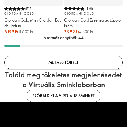
(
1717
)
(
1540
)
GIORDANI GOLD
GIORDANI GOLD
Giordani Gold Miss Giordani Eau
Giordani Gold Essenza testápoló
de Parfum
krém
6 199 Ft
11 600 Ft
2 999 Ft
4 800 Ft
6 termék ennyiből: 44
MUTASS TÖBBET
Találd meg tökéletes megjelenésedet
a Virtuális Sminklaborban
PRÓBÁLD KI A VIRTUÁLIS SMINKET