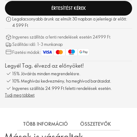
ÉRTESÍTÉST KÉREK
Legalacsonyabb árunk az elmúlt 30 napban a jelenlegi ár előtt:
4 599 Ft
Ingyenes szállítás a fenti rendelések esetén 24999 Ft
Szállítási idő: 1-3 munkanap
Fizetési módok:
Legyél Tag, élvezd az előnyöket!
15% Jóváírás minden megrendelésre.
10% Meghívási kedvezmény, ha meghívod barátaidat.
Ingyenes szállítás 24.999 Ft feletti rendelések esetén.
Tudj meg többet
TÖBB INFORMÁCIÓ
ÖSSZETEVŐK
SZÁL
Mások is vásároltak