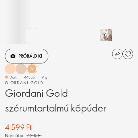
PRÓBÁLD KI
Dark
44835
9 g
GIORDANI GOLD
Giordani Gold
szérumtartalmú kőpúder
4 599 Ft
Normál ár:
7 200 Ft