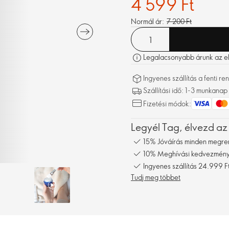
4 599 Ft
Normál ár:
7 200 Ft
Legalacsonyabb árunk az elm
Ingyenes szállítás a fenti 
Szállítási idő: 1-3 munkanap
Fizetési módok:
Legyél Tag, élvezd az
15% Jóváírás minden megre
10% Meghívási kedvezmény,
Ingyenes szállítás 24.999 Ft
Tudj meg többet