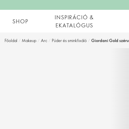
INSPIRÁCIÓ &
SHOP
EKATALÓGUS
Főoldal
/
Makeup
/
Arc
/
Púder és sminkfixáló
/
Giordani Gold szér