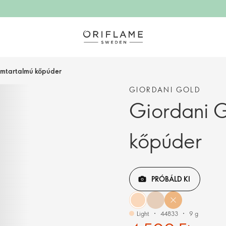
umtartalmú kőpúder
GIORDANI GOLD
Giordani G
kőpúder
PRÓBÁLD KI
Light
44833
9 g