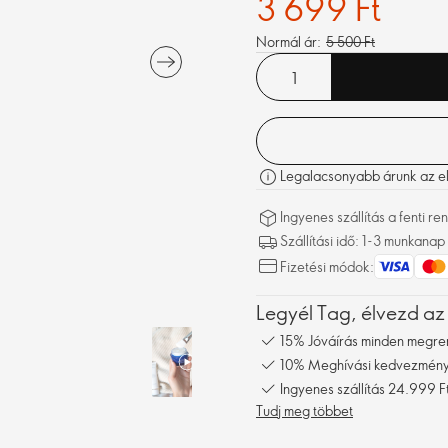
3 699 Ft
Normál ár:
5 500 Ft
Legalacsonyabb árunk az elm
Ingyenes szállítás a fenti 
Szállítási idő: 1-3 munkanap
Fizetési módok:
Legyél Tag, élvezd az
15% Jóváírás minden megre
10% Meghívási kedvezmény,
Ingyenes szállítás 24.999 Ft
Tudj meg többet