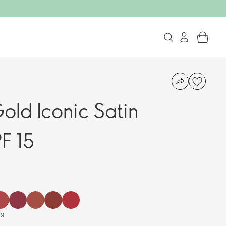
old Iconic Satin
F 15
 g