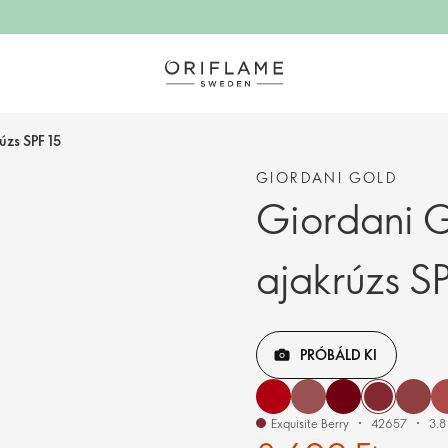
úzs SPF 15
GIORDANI GOLD
Giordani G
ajakrúzs SP
PRÓBÁLD KI
Exquisite Berry
42657
3.8