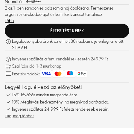
Normál ár:
4 300 Ft
2 az 1-ben sampon és balzsam a haj ápolására. Természetes
organikus avokádóolajat és kamillakivonatot tartalmaz.
Több
ÉRTESÍTÉST KÉREK
Legalacsonyabb árunk az elmúlt 30 napban a jelenlegi ár előtt:
2 899 Ft
Ingyenes szállítás a fenti rendelések esetén 24999 Ft
Szállítási idő: 1-3 munkanap
Fizetési módok:
Legyél Tag, élvezd az előnyöket!
15% Jóváírás minden megrendelésre.
10% Meghívási kedvezmény, ha meghívod barátaidat.
Ingyenes szállítás 24.999 Ft feletti rendelések esetén.
Tudj meg többet