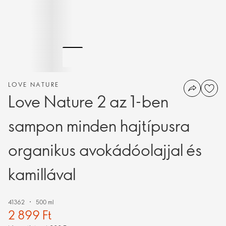
LOVE NATURE
Love Nature 2 az 1-ben
sampon minden hajtípusra
organikus avokádóolajjal és
kamillával
41362
500 ml
2 899 Ft