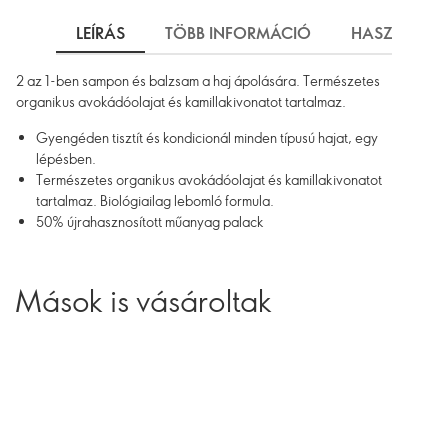
LEÍRÁS
TÖBB INFORMÁCIÓ
HASZNÁLAT
2 az 1-ben sampon és balzsam a haj ápolására. Természetes
organikus avokádóolajat és kamillakivonatot tartalmaz.
Gyengéden tisztít és kondicionál minden típusú hajat, egy
lépésben.
Természetes organikus avokádóolajat és kamillakivonatot
tartalmaz. Biológiailag lebomló formula.
50% újrahasznosított műanyag palack
Mások is vásároltak