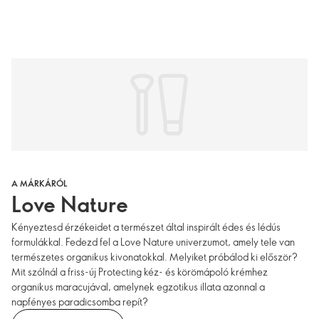
A MÁRKÁRÓL
Love Nature
Kényeztesd érzékeidet a természet által inspirált édes és lédús
formulákkal. Fedezd fel a Love Nature univerzumot, amely tele van
természetes organikus kivonatokkal. Melyiket próbálod ki először?
Mit szólnál a friss-új Protecting kéz- és körömápoló krémhez
organikus maracujával, amelynek egzotikus illata azonnal a
napfényes paradicsomba repít?