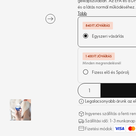
gélkapszulában. Az EPA és a D
és a látás normál működéséhez.
Több
840 FT JÓVÁÍRÁS
Egyszeri vásárlás
1 400 FT JÓVÁÍRÁS
Minden megrendelésnél
Fizess elő és Spórolj
Legalacsonyabb árunk az elm
Ingyenes szállítás a fenti 
Szállítási idő: 1-3 munkanap
Fizetési módok: