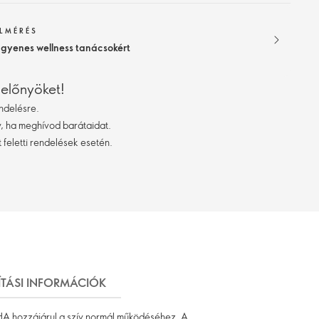
ELMÉRÉS
ngyenes wellness tanácsokért
 előnyöket!
ndelésre.
 ha meghívod barátaidat.
 feletti rendelések esetén.
ÍTÁSI INFORMÁCIÓK
HA hozzájárul a szív normál működéséhez. A