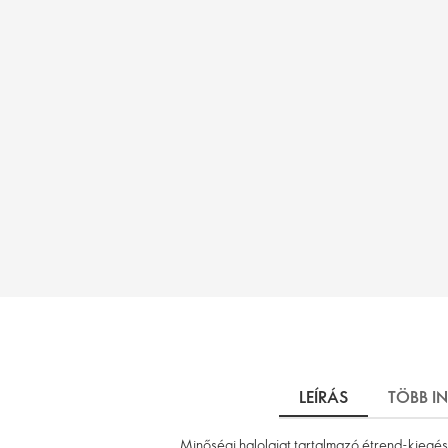
LEÍRÁS
TÖBB I
Minőségi halolajat tartalmazó étrend-kiegé