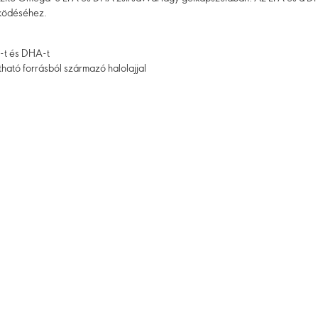
űködéséhez.
A-t és DHA-t
ható forrásból származó halolajjal