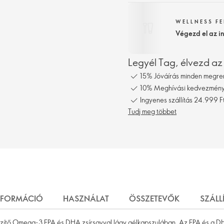
WELLNESS F
Végezd el az i
Legyél Tag, élvezd az
15% Jóváírás minden megre
10% Meghívási kedvezmény,
Ingyenes szállítás 24.999 Ft
Tudj meg többet
NFORMÁCIÓ
HASZNÁLAT
ÖSSZETEVŐK
SZÁLL
szítő Omega-3 EPA és DHA zsírsavval lágy gélkapszulában. Az EPA és a D