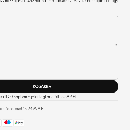
HA hozzájárul a szív normál működéséhez. A DHA hozzájárul az agy
KOSÁRBA
últ 30 napban a jelenlegi ár előtt: 5 599 Ft
rendelések esetén 24999 Ft