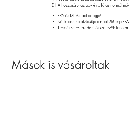
DHA hozzájárul az agy és a látás normál m
EPA és DHA napi adagja!
Két kapszula biztosítja a napi 250 mg EP
Természetes eredetű összetevők fenntart
Mások is vásároltak