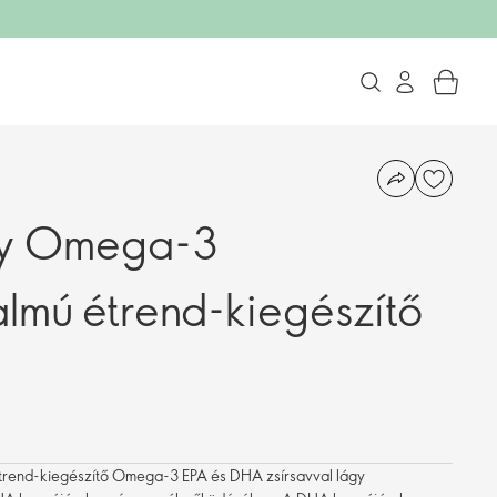
hy Omega-3
almú étrend-kiegészítő
étrend-kiegészítő Omega-3 EPA és DHA zsírsavval lágy