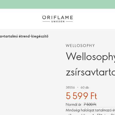
avtartalmú étrend-kiegészítő
WELLOSOPHY
Wellosop
zsírsavtart
38556
60 db
5 599 Ft
Normál ár:
7 500 Ft
Minőségi halolajat tartalmazó 