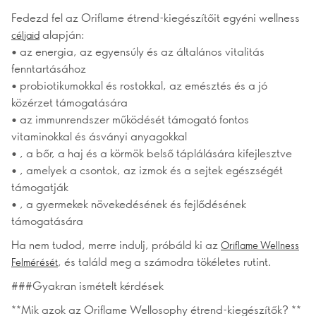
Fedezd fel az Oriflame étrend-kiegészítőit egyéni wellness
alapján:
céljaid
•
az energia, az egyensúly és az általános vitalitás
fenntartásához
•
probiotikumokkal és rostokkal, az emésztés és a jó
közérzet támogatására
•
az immunrendszer működését támogató fontos
vitaminokkal és ásványi anyagokkal
•
, a bőr, a haj és a körmök belső táplálására kifejlesztve
•
, amelyek a csontok, az izmok és a sejtek egészségét
támogatják
•
, a gyermekek növekedésének és fejlődésének
támogatására
Ha nem tudod, merre indulj, próbáld ki az
Oriflame Wellness
, és találd meg a számodra tökéletes rutint.
Felmérését
###Gyakran ismételt kérdések
**Mik azok az Oriflame Wellosophy étrend-kiegészítők? **