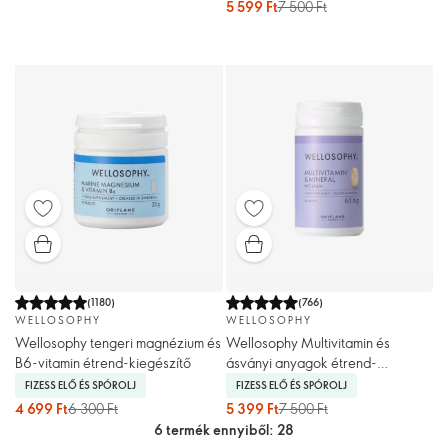
5 599 Ft
7 500 Ft
(
1180
)
(
766
)
WELLOSOPHY
WELLOSOPHY
Wellosophy tengeri magnézium és
Wellosophy Multivitamin és
B6-vitamin étrend-kiegészítő
ásványi anyagok étrend-
kiegészítő tabletta nőknek
FIZESS ELŐ ÉS SPÓROLJ
FIZESS ELŐ ÉS SPÓROLJ
4 699 Ft
6 300 Ft
5 399 Ft
7 500 Ft
6 termék ennyiből: 28