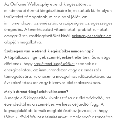
Az Oriflame Wellosophy étrend-kiegészítőket a
mindennapi étrend kiegészítésére fejlesztették ki, és olyan
területeket támogatnak, mint a napi jóllét, az
immunrendszer, az emésztés, a szépség és az egészséges
öregedés. A termékcsalád vitaminokat, probiotikumokat,
omega-3-at, rostkiegészítőket kínál,
tudományos szakértelem
alapján megalkotva.
Szükségem van-e étrend-kiegészítőkre minden nap?
A táplálkozási igények személyenként eltérőek. Sokan úgy
döntenek, hogy
szednek az
napi étrend-kiegészítőket
energiaellátás, az immunrendszer vagy az emésztés
támogatására, különösen a mozgalmas időszakokban, az
évszakváltásokkor vagy bizonyos életszakaszokban.
Melyik étrend-kiegészítőt válasszam?
A megfelelő kiegészítők kiválasztása az életmódodtól, az
étrendedtől és a személyes wellness céljaidtól függ. A
legmegfelelőbb termék megtalálásához javasoljuk, hogy
töltsd ki rövid
, amely segít azonosítani
Wellness felmérésünket