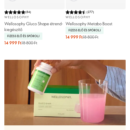
(
84
)
(
277
)
WELLOSOPHY
WELLOSOPHY
Wellosophy Gluco Shape étrend-
Wellosophy Metabo Boost
kiegészítő
FIZESS ELŐ ÉS SPÓROLJ
FIZESS ELŐ ÉS SPÓROLJ
14 999 Ft
18 800 Ft
14 999 Ft
18 800 Ft