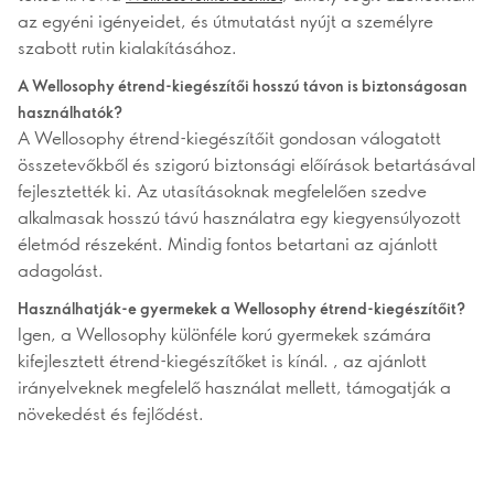
az egyéni igényeidet, és útmutatást nyújt a személyre
szabott rutin kialakításához.
A Wellosophy étrend-kiegészítői hosszú távon is biztonságosan
használhatók?
A Wellosophy étrend-kiegészítőit gondosan válogatott
összetevőkből és szigorú biztonsági előírások betartásával
fejlesztették ki. Az utasításoknak megfelelően szedve
alkalmasak hosszú távú használatra egy kiegyensúlyozott
életmód részeként. Mindig fontos betartani az ajánlott
adagolást.
Használhatják-e gyermekek a Wellosophy étrend-kiegészítőit?
Igen, a Wellosophy különféle korú gyermekek számára
kifejlesztett étrend-kiegészítőket is kínál.
, az ajánlott
irányelveknek megfelelő használat mellett, támogatják a
növekedést és fejlődést.