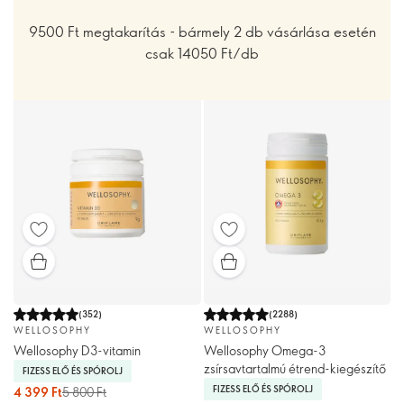
9500 Ft megtakarítás - bármely 2 db vásárlása esetén
csak 14050 Ft/db
(
352
)
(
2288
)
WELLOSOPHY
WELLOSOPHY
Wellosophy D3-vitamin
Wellosophy Omega-3
zsírsavtartalmú étrend-kiegészítő
FIZESS ELŐ ÉS SPÓROLJ
FIZESS ELŐ ÉS SPÓROLJ
4 399 Ft
5 800 Ft