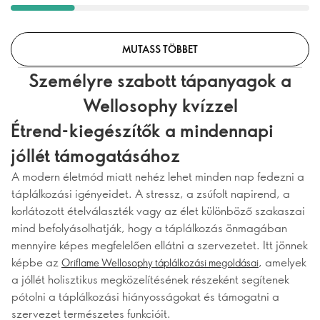
MUTASS TÖBBET
Személyre szabott tápanyagok a
Wellosophy kvízzel
Étrend-kiegészítők a mindennapi
jóllét támogatásához
A modern életmód miatt nehéz lehet minden nap fedezni a
táplálkozási igényeidet. A stressz, a zsúfolt napirend, a
korlátozott ételválaszték vagy az élet különböző szakaszai
mind befolyásolhatják, hogy a táplálkozás önmagában
mennyire képes megfelelően ellátni a szervezetet. Itt jönnek
képbe az
, amelyek
Oriflame Wellosophy táplálkozási megoldásai
a jóllét holisztikus megközelítésének részeként segítenek
pótolni a táplálkozási hiányosságokat és támogatni a
szervezet természetes funkcióit.