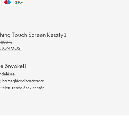
hing Touch Screen Kesztyű
 800 Ft
LJON MOST
 előnyöket!
ndelésre.
 ha meghívod barátaidat.
 feletti rendelések esetén.