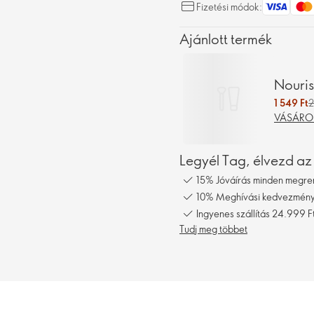
Fizetési módok:
Ajánlott termék
Nouris
1 549 Ft
2
VÁSÁRO
Legyél Tag, élvezd az
15% Jóváírás minden megre
10% Meghívási kedvezmény,
Ingyenes szállítás 24.999 Ft
Tudj meg többet