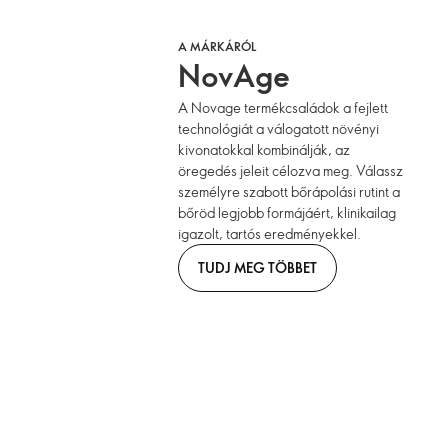
A MÁRKÁRÓL
NovAge
A Novage termékcsaládok a fejlett
technológiát a válogatott növényi
kivonatokkal kombinálják, az
öregedés jeleit célozva meg. Válassz
személyre szabott bőrápolási rutint a
bőröd legjobb formájáért, klinikailag
igazolt, tartós eredményekkel.
TUDJ MEG TÖBBET