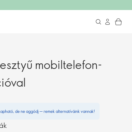
esztyű mobiltelefon-
cióval
kapható, de ne aggódj — remek alternatíváink vannak!
vák