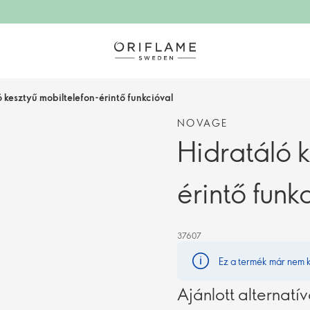
 kesztyű mobiltelefon-érintő funkcióval
NOVAGE
Hidratáló k
érintő funk
37607
Ez a termék már nem 
Ajánlott alternatí