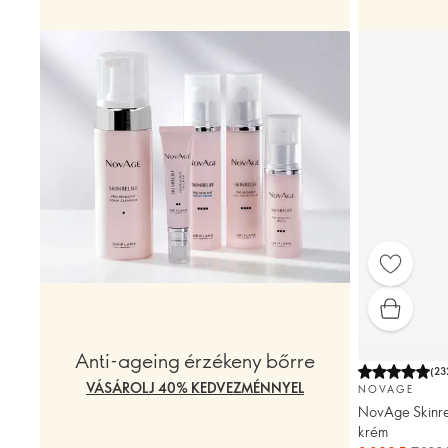
Anti-ageing érzékeny bőrre
(
23
VÁSÁROLJ 40% KEDVEZMÉNNYEL
NOVAGE
NovAge Skinrel
krém