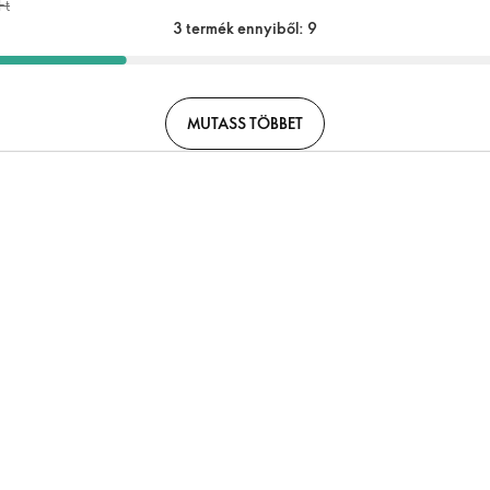
Ft
3 termék ennyiből: 9
MUTASS TÖBBET