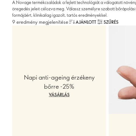
A Novage termékcsaládok a fejlett technológiát a válogatott növény
öregedés jeleit célozva meg. Válassz személyre szabott bőrápolási 
formájáért, klinikailag igazolt, tartós eredményekkel.
9 eredmény megjelenítése
AJÁNLOTT
SZŰRÉS
Napi anti-ageing érzékeny
bőrre -25%
VÁSÁRLÁS