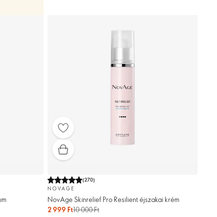
(
270
)
NOVAGE
rum
NovAge Skinrelief Pro Resilient éjszakai krém
2 999 Ft
10 000 Ft