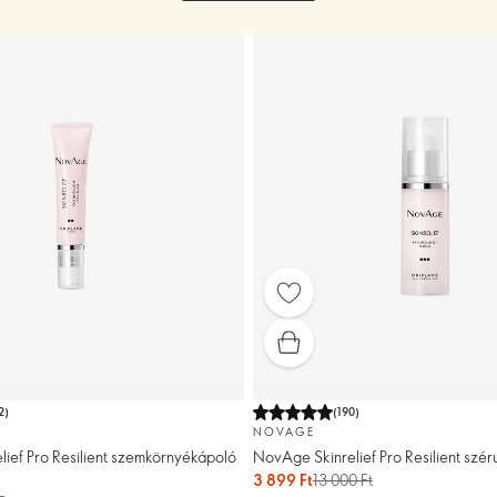
2
)
(
190
)
NOVAGE
ief Pro Resilient szemkörnyékápoló
NovAge Skinrelief Pro Resilient szé
3 899 Ft
13 000 Ft