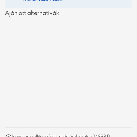
Ajánlott alternatívák
Ingyenes szállítás a fenti rendelések esetén 24999 Ft