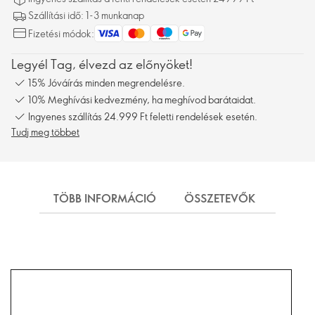
Szállítási idő: 1-3 munkanap
Fizetési módok:
Legyél Tag, élvezd az előnyöket!
15% Jóváírás minden megrendelésre.
10% Meghívási kedvezmény, ha meghívod barátaidat.
Ingyenes szállítás 24.999 Ft feletti rendelések esetén.
Tudj meg többet
TÖBB INFORMÁCIÓ
ÖSSZETEVŐK
SZÁL