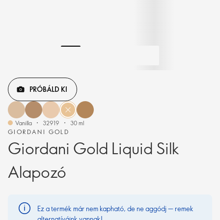
PRÓBÁLD KI
Vanilla
32919
30 ml
GIORDANI GOLD
Giordani Gold Liquid Silk
Alapozó
Ez a termék már nem kapható, de ne aggódj — remek
alternatíváink vannak!