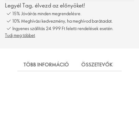
Legyél Tag, élvezd az előnyöket!
15% Jóváírás minden megrendelésre.
10% Meghívási kedvezmény, ha meghívod barátaidat.
Ingyenes szállítás 24.999 Ft feletti rendelések esetén.
Tudj meg többet
TÖBB INFORMÁCIÓ
ÖSSZETEVŐK
SZÁL