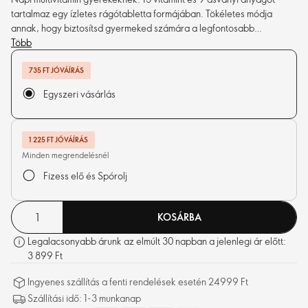
tartalmaz egy ízletes rágótabletta formájában. Tökéletes módja
annak, hogy biztosítsd gyermeked számára a legfontosabb
tápanyagokat a kiegyensúlyozott növekedés és fejlődés támogatása
Több
érdekében.
735 FT JÓVÁÍRÁS
Egyszeri vásárlás
1 225 FT JÓVÁÍRÁS
Minden megrendelésnél
Fizess elő és Spórolj
KOSÁRBA
Legalacsonyabb árunk az elmúlt 30 napban a jelenlegi ár előtt:
3 899 Ft
Ingyenes szállítás a fenti rendelések esetén 24999 Ft
Szállítási idő: 1-3 munkanap