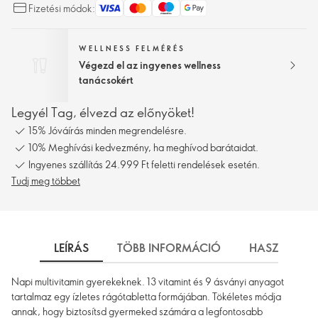
Fizetési módok:
WELLNESS FELMÉRÉS
Végezd el az ingyenes wellness
tanácsokért
Legyél Tag, élvezd az előnyöket!
15% Jóváírás minden megrendelésre.
10% Meghívási kedvezmény, ha meghívod barátaidat.
Ingyenes szállítás 24.999 Ft feletti rendelések esetén.
Tudj meg többet
LEÍRÁS
TÖBB INFORMÁCIÓ
HASZNÁLAT
Napi multivitamin gyerekeknek. 13 vitamint és 9 ásványi anyagot
tartalmaz egy ízletes rágótabletta formájában. Tökéletes módja
annak, hogy biztosítsd gyermeked számára a legfontosabb