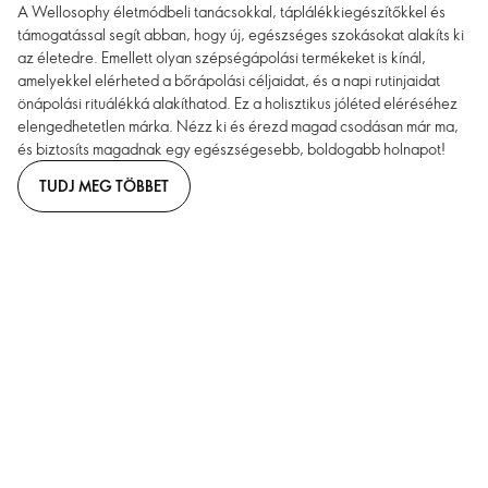
A Wellosophy életmódbeli tanácsokkal, táplálékkiegészítőkkel és
támogatással segít abban, hogy új, egészséges szokásokat alakíts ki
az életedre. Emellett olyan szépségápolási termékeket is kínál,
amelyekkel elérheted a bőrápolási céljaidat, és a napi rutinjaidat
önápolási rituálékká alakíthatod. Ez a holisztikus jóléted eléréséhez
elengedhetetlen márka. Nézz ki és érezd magad csodásan már ma,
és biztosíts magadnak egy egészségesebb, boldogabb holnapot!
TUDJ MEG TÖBBET