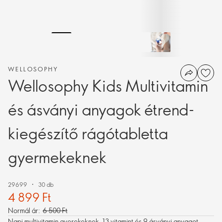
WELLOSOPHY
Wellosophy Kids Multivitamin
és ásványi anyagok étrend-
kiegészítő rágótabletta
gyermekeknek
29699
30 db
4 899 Ft
Normál ár:
6 500 Ft
Napi multivitamin gyerekeknek. 13 vitamint és 9 ásványi anyagot