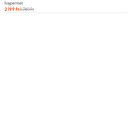
hajpermet
2 199 Ft
3 740 Ft