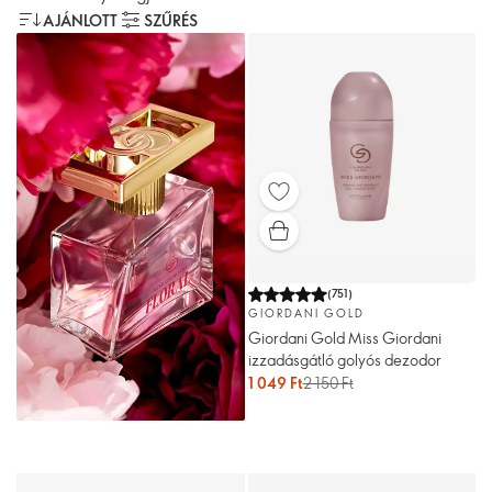
AJÁNLOTT
SZŰRÉS
(
751
)
GIORDANI GOLD
Giordani Gold Miss Giordani
izzadásgátló golyós dezodor
1 049 Ft
2 150 Ft