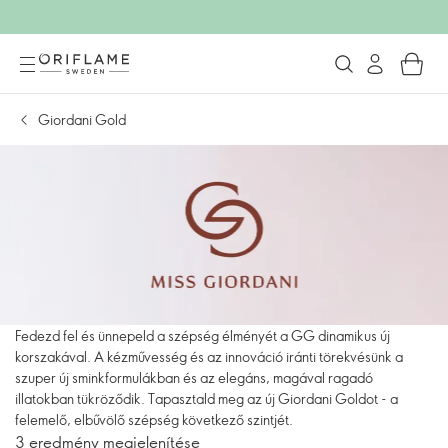
Giordani Gold
Fedezd fel és ünnepeld a szépség élményét a GG dinamikus új
korszakával. A kézművesség és az innováció iránti törekvésünk a
szuper új sminkformulákban és az elegáns, magával ragadó
illatokban tükröződik. Tapasztald meg az új Giordani Goldot - a
felemelő, elbűvölő szépség következő szintjét.
3 eredmény megjelenítése