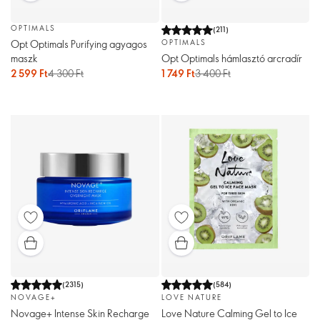
OPTIMALS
(
211
)
Opt Optimals Purifying agyagos
OPTIMALS
maszk
Opt Optimals hámlasztó arcradír
2 599 Ft
4 300 Ft
1 749 Ft
3 400 Ft
(
2315
)
(
584
)
NOVAGE+
LOVE NATURE
Novage+ Intense Skin Recharge
Love Nature Calming Gel to Ice