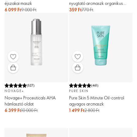
éjszakai maszk
nyugtató arcmaszk organikus
kivivel
6 099 Ft
9 000 Ft
359 Ft
770 Ft
(
527
)
(
461
)
NOVAGE+
PURE SKIN
Novage+ Proceuticals AHA
Pure Skin 5 Minute Oil-control
hámlasztó oldat
agyagos arcmaszk
6 399 Ft
10 000 Ft
1 499 Ft
2 800 Ft