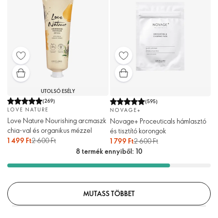
UTOLSÓ ESÉLY
(
269
)
(
595
)
LOVE NATURE
NOVAGE+
Love Nature Nourishing arcmaszk
Novage+ Proceuticals hámlasztó
chia-val és organikus mézzel
és tisztító korongok
1 499 Ft
2 600 Ft
1 799 Ft
2 600 Ft
8 termék ennyiből: 10
MUTASS TÖBBET