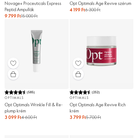
Novage+ Proceuticals Express
Opt Optimals Age Revive szérum
Peptid Ampullák
4 199 Ft
6 300 Ft
9 799 Ft
15 000 Ft
(
585
)
(
252
)
OPTIMALS
OPTIMALS
Opt Optimals Wrinkle Fill & Re-
Opt Optimals Age Revive Rich
plump krém
krém
3 099 Ft
4 600 Ft
3 799 Ft
5 700 Ft