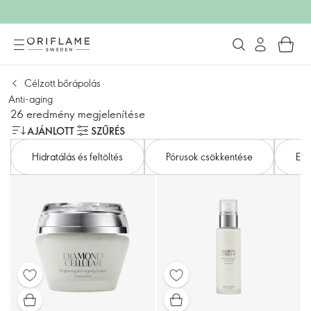
Célzott bőrápolás
Anti-aging
26 eredmény megjelenítése
AJÁNLOTT
SZŰRÉS
Hidratálás és feltöltés
Pórusok csökkentése
Egy