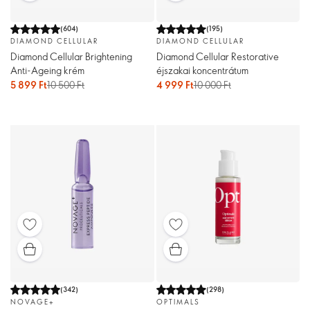
(
604
)
(
195
)
DIAMOND CELLULAR
DIAMOND CELLULAR
Diamond Cellular Brightening
Diamond Cellular Restorative
Anti-Ageing krém
éjszakai koncentrátum
5 899 Ft
10 500 Ft
4 999 Ft
10 000 Ft
(
342
)
(
298
)
NOVAGE+
OPTIMALS