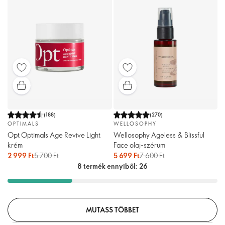
(
188
)
(
270
)
OPTIMALS
WELLOSOPHY
Opt Optimals Age Revive Light
Wellosophy Ageless & Blissful
krém
Face olaj-szérum
2 999 Ft
5 700 Ft
5 699 Ft
7 600 Ft
8 termék ennyiből: 26
MUTASS TÖBBET