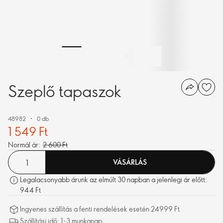
Szeplő tapaszok
48982
0 db
1 549 Ft
Normál ár:
2 600 Ft
VÁSÁRLÁS
Legalacsonyabb árunk az elmúlt 30 napban a jelenlegi ár előtt:
944 Ft
Ingyenes szállítás a fenti rendelések esetén 24999 Ft
Szállítási idő: 1-3 munkanap