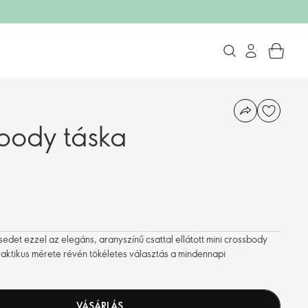
body táska
det ezzel az elegáns, aranyszínű csattal ellátott mini crossbody
praktikus mérete révén tökéletes választás a mindennapi
VÁSÁRLÁS