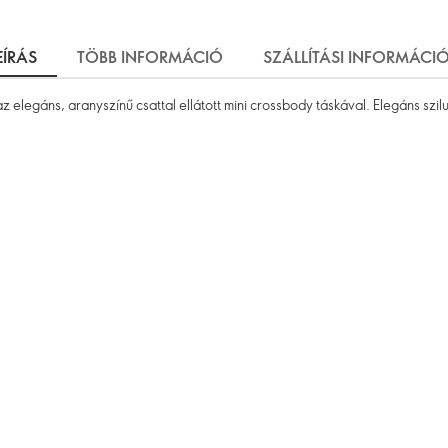
EÍRÁS
TÖBB INFORMÁCIÓ
SZÁLLÍTÁSI INFORMÁCI
elegáns, aranyszínű csattal ellátott mini crossbody táskával. Elegáns szilu