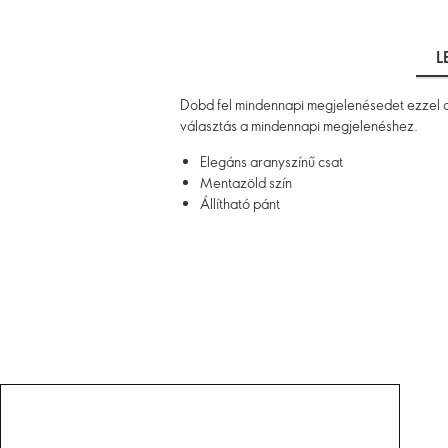
L
Dobd fel mindennapi megjelenésedet ezzel az 
választás a mindennapi megjelenéshez.
Elegáns aranyszínű csat
Mentazöld szín
Állítható pánt