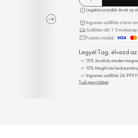
Legalacsonyabb árunk az elm
Ingyenes szállítás a fenti 
Szállítási idő: 1-3 munkanap
Fizetési módok:
Legyél Tag, élvezd az
15% Jóváírás minden megre
10% Meghívási kedvezmény,
Ingyenes szállítás 24.999 Ft
Tudj meg többet