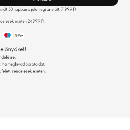
últ 30 napban a jelenlegi ár előtt: 7 999 Ft
rendelések esetén 24999 Ft
 előnyöket!
ndelésre.
 ha meghívod barátaidat.
 feletti rendelések esetén.