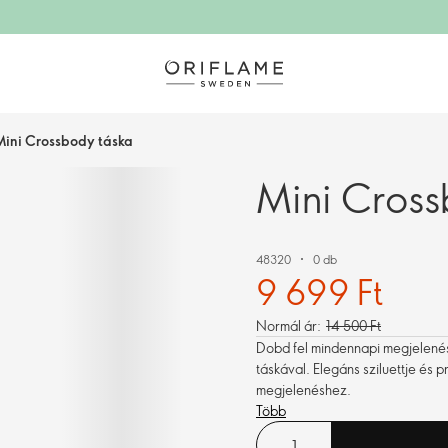
Mini Crossbody táska
Mini Cross
48320
0 db
9 699 Ft
Normál ár:
14 500 Ft
Dobd fel mindennapi megjelenése
táskával. Elegáns sziluettje és 
megjelenéshez.
Több