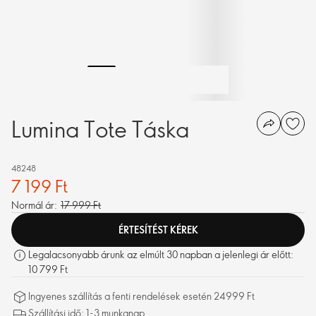
Lumina Tote Táska
48248
7 199 Ft
Normál ár:
17 999 Ft
ÉRTESÍTÉST KÉREK
Legalacsonyabb árunk az elmúlt 30 napban a jelenlegi ár előtt:
10 799 Ft
Ingyenes szállítás a fenti rendelések esetén 24999 Ft
Szállítási idő: 1-3 munkanap