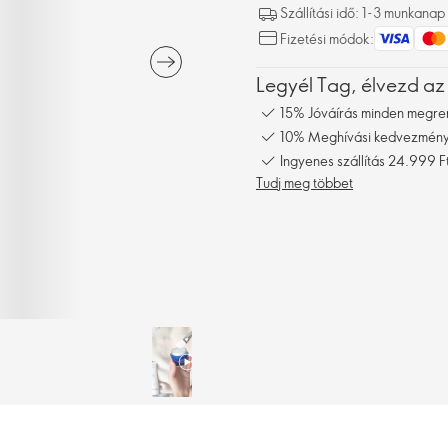
Szállítási idő: 1-3 munkanap
Fizetési módok:
Legyél Tag, élvezd az
15% Jóváírás minden megre
10% Meghívási kedvezmény,
Ingyenes szállítás 24.999 Ft
Tudj meg többet