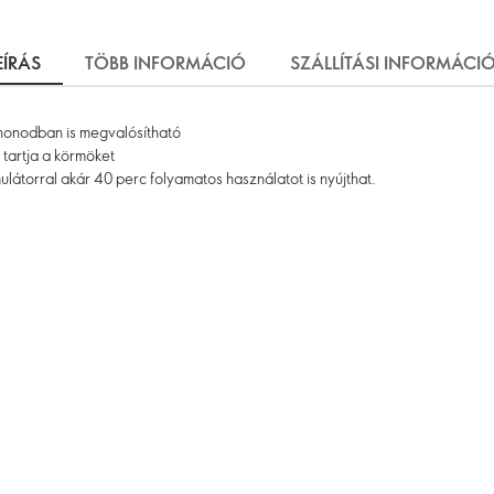
EÍRÁS
TÖBB INFORMÁCIÓ
SZÁLLÍTÁSI INFORMÁCI
honodban is megvalósítható
 tartja a körmöket
látorral akár 40 perc folyamatos használatot is nyújthat.