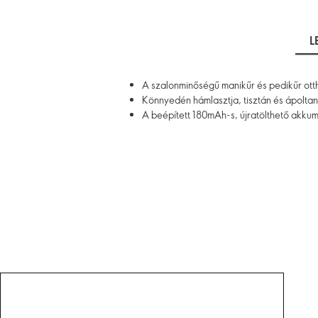
L
A szalonminőségű manikűr és pedikűr ott
Könnyedén hámlasztja, tisztán és ápoltan
A beépített 180mAh-s, újratölthető akkumu