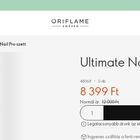
Nail Pro szett
Ultimate Na
48068
0 db
8 399 Ft
Normál ár:
12 000 Ft
Legalacsonyabb árunk az elm
Ingyenes szállítás a fenti 