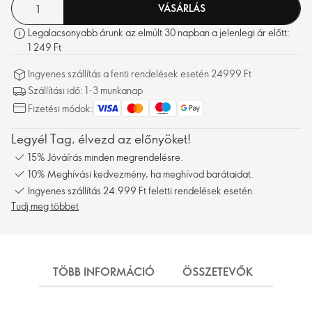
VÁSÁRLÁS
Legalacsonyabb árunk az elmúlt 30 napban a jelenlegi ár előtt:
1 249 Ft
Ingyenes szállítás a fenti rendelések esetén 24999 Ft
Szállítási idő: 1-3 munkanap
Fizetési módok:
Legyél Tag, élvezd az előnyöket!
15% Jóváírás minden megrendelésre.
10% Meghívási kedvezmény, ha meghívod barátaidat.
Ingyenes szállítás 24.999 Ft feletti rendelések esetén.
Tudj meg többet
TÖBB INFORMÁCIÓ
ÖSSZETEVŐK
SZÁL