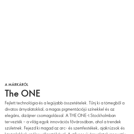
A MÁRKÁRÓL
The ONE
Fejlett technológia és a legújabb összetételek. Tűnj ki a tömegből a
divatos árnyalatokkal, a magas pigmentációjú színekkel és az
elegáns, dizájner csomagolással. A THE ONE-t Stockholmban
tervezték – a világ egyik innovációs fővárosában, ahol a trendek
születnek. Fejezd ki magad az arc- és szemfestékek, ajakrúzsok és