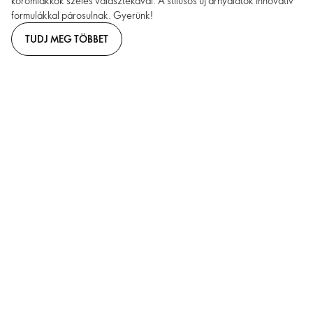
körömlakkok széles választékával. A stílusos új árnyalatok innovatív
formulákkal párosulnak. Gyerünk!
TUDJ MEG TÖBBET