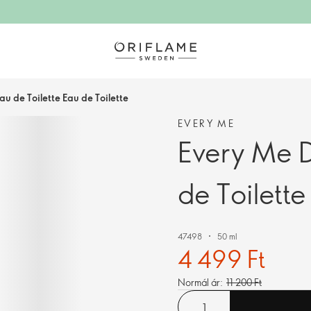
u de Toilette Eau de Toilette
EVERY ME
Every Me D
de Toilette
47498
50 ml
4 499 Ft
Normál ár:
11 200 Ft