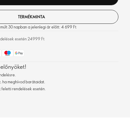
TERMÉKMINTA
últ 30 napban a jelenlegi ár előtt: 4 699 Ft
rendelések esetén 24999 Ft
 előnyöket!
ndelésre.
 ha meghívod barátaidat.
 feletti rendelések esetén.