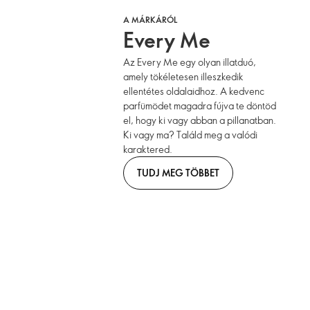
A MÁRKÁRÓL
Every Me
Az Every Me egy olyan illatduó,
amely tökéletesen illeszkedik
ellentétes oldalaidhoz. A kedvenc
parfümödet magadra fújva te döntöd
el, hogy ki vagy abban a pillanatban.
Ki vagy ma? Találd meg a valódi
karaktered.
TUDJ MEG TÖBBET