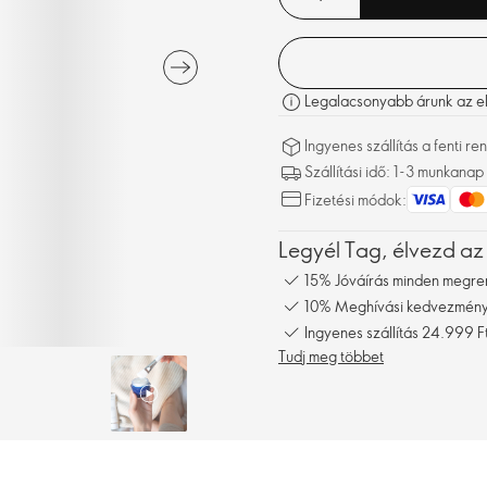
Legalacsonyabb árunk az elm
Ingyenes szállítás a fenti 
Szállítási idő: 1-3 munkanap
Fizetési módok:
Legyél Tag, élvezd az
15% Jóváírás minden megre
10% Meghívási kedvezmény,
Ingyenes szállítás 24.999 Ft
Tudj meg többet