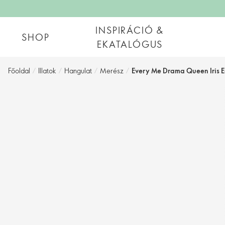
INSPIRÁCIÓ &
SHOP
EKATALÓGUS
Főoldal
/
Illatok
/
Hangulat
/
Merész
/
Every Me Drama Queen Iris Ea