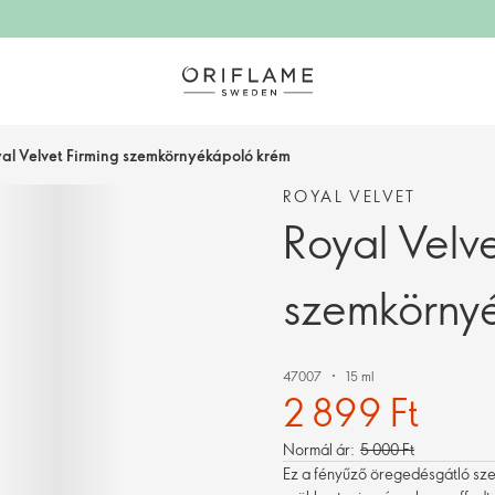
al Velvet Firming szemkörnyékápoló krém
ROYAL VELVET
Royal Velve
szemkörny
47007
15 ml
2 899 Ft
Normál ár:
5 000 Ft
Ez a fényűző öregedésgátló szem