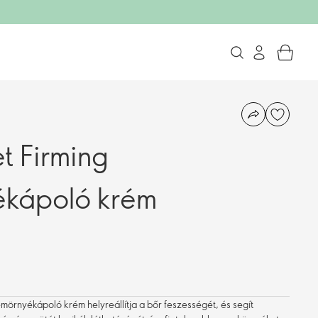
t Firming
ékápoló krém
örnyékápoló krém helyreállítja a bőr feszességét, és segít