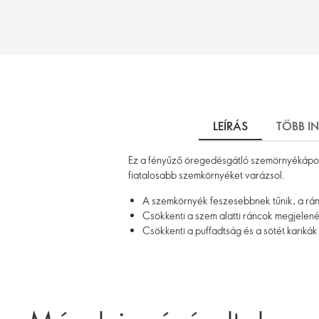
LEÍRÁS
TÖBB I
Ez a fényűző öregedésgátló szemörnyékápoló k
fiatalosabb szemkörnyéket varázsol.
A szemkörnyék feszesebbnek tűnik, a rá
Csökkenti a szem alatti ráncok megjelen
Csökkenti a puffadtság és a sötét kariká