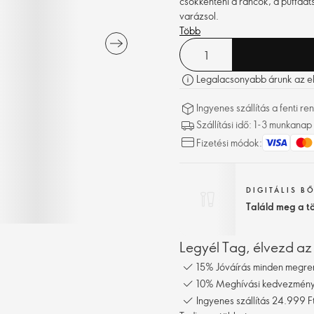
csökkenteni a ráncok, a puffadt
varázsol.
Több
Legalacsonyabb árunk az elm
Ingyenes szállítás a fenti 
Szállítási idő: 1-3 munkanap
Fizetési módok:
DIGITÁLIS B
Találd meg a t
Legyél Tag, élvezd az
15% Jóváírás minden megre
10% Meghívási kedvezmény,
Ingyenes szállítás 24.999 Ft