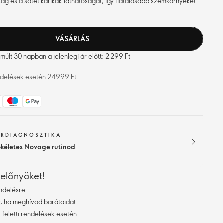
ság és a sötét karikák láthatóságát, így fiatalosabb szemkörnyéket
VÁSÁRLÁS
últ 30 napban a jelenlegi ár előtt: 2 299 Ft
rendelések esetén 24999 Ft
ŐRDIAGNOSZTIKA
ökéletes Novage rutinod
 előnyöket!
ndelésre.
 ha meghívod barátaidat.
 feletti rendelések esetén.