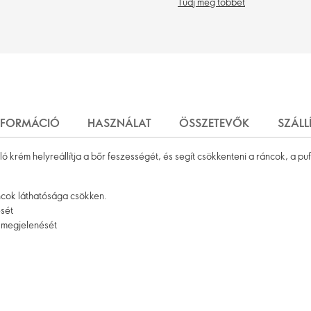
Tudj meg többet
NFORMÁCIÓ
HASZNÁLAT
ÖSSZETEVŐK
SZÁLL
rém helyreállítja a bőr feszességét, és segít csökkenteni a ráncok, a puff
ncok láthatósága csökken.
ését
k megjelenését