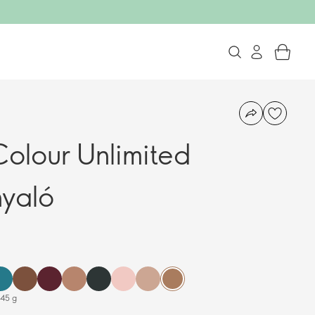
olour Unlimited
nyaló
.45 g