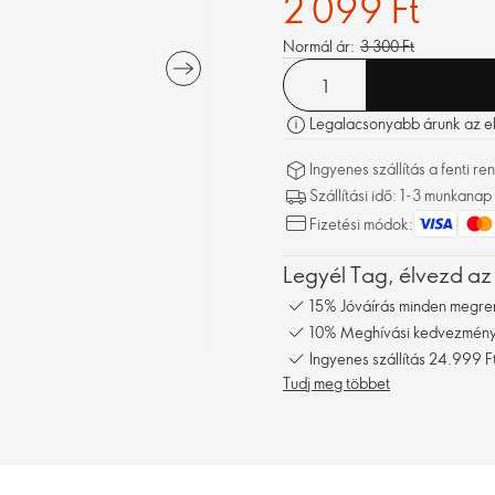
2 099 Ft
Normál ár:
3 300 Ft
Legalacsonyabb árunk az elm
Ingyenes szállítás a fenti 
Szállítási idő: 1-3 munkanap
Fizetési módok:
Legyél Tag, élvezd az
15% Jóváírás minden megre
10% Meghívási kedvezmény,
Ingyenes szállítás 24.999 Ft
Tudj meg többet