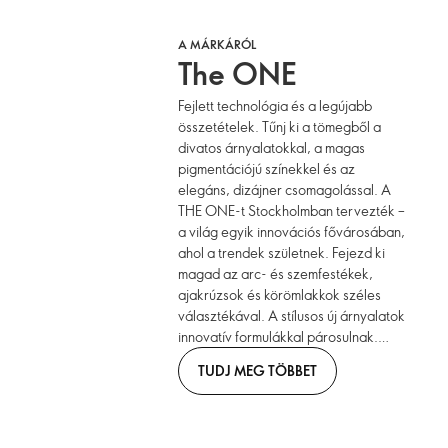
A MÁRKÁRÓL
The ONE
Fejlett technológia és a legújabb
összetételek. Tűnj ki a tömegből a
divatos árnyalatokkal, a magas
pigmentációjú színekkel és az
elegáns, dizájner csomagolással. A
THE ONE-t Stockholmban tervezték –
a világ egyik innovációs fővárosában,
ahol a trendek születnek. Fejezd ki
magad az arc- és szemfestékek,
ajakrúzsok és körömlakkok széles
választékával. A stílusos új árnyalatok
innovatív formulákkal párosulnak.
Gyerünk!
TUDJ MEG TÖBBET