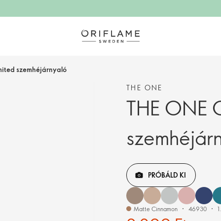
mited szemhéjárnyaló
THE ONE
THE ONE C
szemhéjár
PRÓBÁLD KI
Matte Cinnamon
46930
1