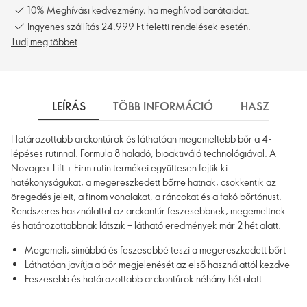
10% Meghívási kedvezmény, ha meghívod barátaidat.
Ingyenes szállítás 24.999 Ft feletti rendelések esetén.
Tudj meg többet
LEÍRÁS
TÖBB INFORMÁCIÓ
HASZNÁLAT
Határozottabb arckontúrok és láthatóan megemeltebb bőr a 4-
lépéses rutinnal. Formula 8 haladó, bioaktiváló technológiával. A
Novage+ Lift + Firm rutin termékei együttesen fejtik ki
hatékonyságukat, a megereszkedett bőrre hatnak, csökkentik az
öregedés jeleit, a finom vonalakat, a ráncokat és a fakó bőrtónust.
Rendszeres használattal az arckontúr feszesebbnek, megemeltnek
és határozottabbnak látszik – látható eredmények már 2 hét alatt.
Megemeli, simábbá és feszesebbé teszi a megereszkedett bőrt
Láthatóan javítja a bőr megjelenését az első használattól kezdve
Feszesebb és határozottabb arckontúrok néhány hét alatt