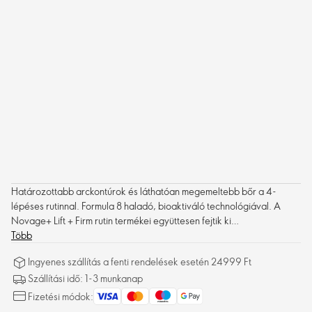
Határozottabb arckontúrok és láthatóan megemeltebb bőr a 4-
lépéses rutinnal. Formula 8 haladó, bioaktiváló technológiával. A
Novage+ Lift + Firm rutin termékei együttesen fejtik ki
hatékonyságukat, a megereszkedett bőrre hatnak, csökkentik az
Több
öregedés jeleit, a finom vonalakat, a ráncokat és a fakó bőrtónust.
Ingyenes szállítás a fenti rendelések esetén 24999 Ft
Rendszeres használattal az arckontúr feszesebbnek, megemeltnek
Szállítási idő: 1-3 munkanap
és határozottabbnak látszik – látható eredmények már 2 hét alatt.
Fizetési módok: