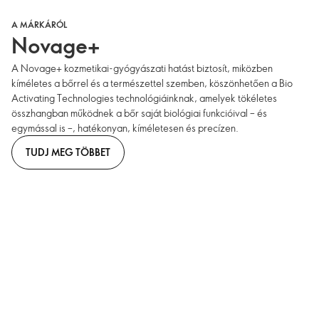
A MÁRKÁRÓL
Novage+
A Novage+ kozmetikai-gyógyászati hatást biztosít, miközben
kíméletes a bőrrel és a természettel szemben, köszönhetően a Bio
Activating Technologies technológiáinknak, amelyek tökéletes
összhangban működnek a bőr saját biológiai funkcióival – és
egymással is –, hatékonyan, kíméletesen és precízen.
TUDJ MEG TÖBBET