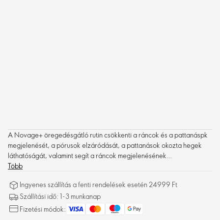
A Novage+ öregedésgátló rutin csökkenti a ráncok és a pattanáspk
megjelenését, a pórusok elzáródását, a pattanások okozta hegek
láthatóságát, valamint segít a ráncok megjelenésének
csökkentésében a szemkörnyéken. Kiváló hatékonyságú formula,
Több
feszesíti a bőrt.
Ingyenes szállítás a fenti rendelések esetén 24999 Ft
Szállítási idő: 1-3 munkanap
Fizetési módok: