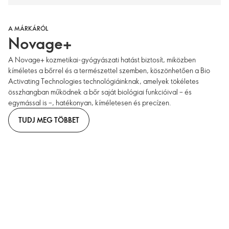
A MÁRKÁRÓL
Novage+
A Novage+ kozmetikai-gyógyászati hatást biztosít, miközben
kíméletes a bőrrel és a természettel szemben, köszönhetően a Bio
Activating Technologies technológiáinknak, amelyek tökéletes
összhangban működnek a bőr saját biológiai funkcióival – és
egymással is –, hatékonyan, kíméletesen és precízen.
TUDJ MEG TÖBBET