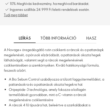
10% Meghívási kedvezmény, ha meghívod barátaidat.
Ingyenes szállítás 24.999 Ft feletti rendelések esetén.
Tudj meg többet
LEÍRÁS
TÖBB INFORMÁCIÓ
HASZNÁLAT
A Novage+ öregedésgátló rutin csökkenti a ráncok és a pattanáspk
megjelenését, a pórusok elzáródását, a pattanások okozta hegek
láthatóságát, valamint segít a ráncok megjelenésének
csökkentésében a szemkörnyéken. Kiváló hatékonyságú formula,
feszesíti a bőrt.
A Bio Sebum Control szabályozza a túlzott faggyútermelődést, a
pattanásokra és a pattanások okozta hegekre hat
Oripeptide-3 technológia, amely fokozza a kollagén
termelődését gyorsabban, mint a C-vitamin a ráncok
megjelenésére csökkentésére
A ráncok 4 fő típusára hat, beleértve a szarkalábakat is