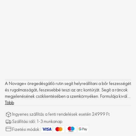
A Novage+ öregedésgátló rutin segít helyreállítani a bőr feszességét
és rugalmasságát, feszesebbé teszi az arc kontúrját. Segít a ráncok
megjelenésének csökkentésében a szemkörnyéken. Formulája kiváló
hatékonyságú, feszesíti a bőrt.
Több
Ingyenes szállítás a fenti rendelések esetén 24999 Ft
Szállítási idő: 1-3 munkanap
Fizetési módok: