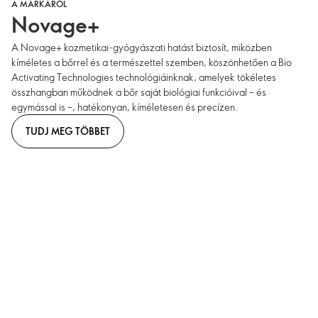
A MÁRKÁRÓL
Novage+
A Novage+ kozmetikai-gyógyászati hatást biztosít, miközben
kíméletes a bőrrel és a természettel szemben, köszönhetően a Bio
Activating Technologies technológiáinknak, amelyek tökéletes
összhangban működnek a bőr saját biológiai funkcióival – és
egymással is –, hatékonyan, kíméletesen és precízen.
TUDJ MEG TÖBBET