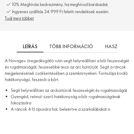
10% Meghívási kedvezmény, ha meghívod barátaidat.
Ingyenes szállítás 24.999 Ft feletti rendelések esetén.
Tudj meg többet
LEÍRÁS
TÖBB INFORMÁCIÓ
HASZNÁLAT
A Novage+ öregedésgátló rutin segít helyreállítani a bőr feszességét
és rugalmasságát, feszesebbé teszi az arc kontúrját. Segít a ráncok
megjelenésének csökkentésében a szemkörnyéken. Formulája kiváló
hatékonyságú, feszesíti a bőrt.
Segít helyreállítani az arckontúrok feszességét és rugalmasságát
Gyengéd, retinol-szerű hatékonyság a bőr rugalmasságának
fokozására
A ráncok 4 fő típusára hat, beleértve a szarkalábakat is