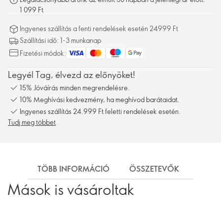
1 099 Ft
Ingyenes szállítás a fenti rendelések esetén 24999 Ft
Szállítási idő: 1-3 munkanap
Fizetési módok:
Legyél Tag, élvezd az előnyöket!
15% Jóváírás minden megrendelésre.
10% Meghívási kedvezmény, ha meghívod barátaidat.
Ingyenes szállítás 24.999 Ft feletti rendelések esetén.
Tudj meg többet
TÖBB INFORMÁCIÓ
ÖSSZETEVŐK
SZÁL
Mások is vásároltak