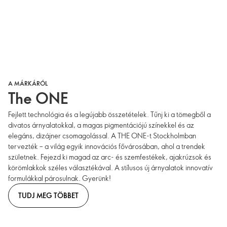
A MÁRKÁRÓL
The ONE
Fejlett technológia és a legújabb összetételek. Tűnj ki a tömegből a
divatos árnyalatokkal, a magas pigmentációjú színekkel és az
elegáns, dizájner csomagolással. A THE ONE-t Stockholmban
tervezték – a világ egyik innovációs fővárosában, ahol a trendek
születnek. Fejezd ki magad az arc- és szemfestékek, ajakrúzsok és
körömlakkok széles választékával. A stílusos új árnyalatok innovatív
formulákkal párosulnak. Gyerünk!
TUDJ MEG TÖBBET