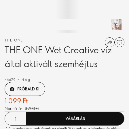
THE ONE
THE ONE Wet Creative víz
által aktivált szemhéjtus
46679
4.6 g
PRÓBÁLD KI
1 099 Ft
Normál ár:
3 700 Ft
VÁSÁRLÁS
Legalacsonyabb árunk az elmúlt 30 napban a jelenlegi ár előtt: