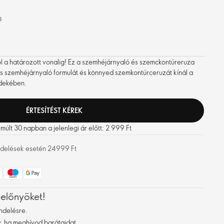
g
l a határozott vonalig! Ez a szemhéjárnyaló és szemckontúreruza
es szemhéjárnyaló formulát és könnyed szemkontúrceruzát kínál a
dekében.
ÉRTESÍTÉST KÉREK
últ 30 napban a jelenlegi ár előtt: 2 999 Ft
rendelések esetén 24999 Ft
 előnyöket!
ndelésre.
 ha meghívod barátaidat.