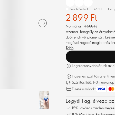
Peach Perfect
46351
1.25 
2 899 Ft
Normál ár:
4 600 Ft
Azonnali hangsúly az árnyalástó
duó rendkívül pigmentált, krém
magával ragadó megjelenés ér
Több
Legalacsonyabb árunk az elm
Ingyenes szállítás a fenti 
Szállítási idő: 1-3 munkanap
Fizetési módok:
Legyél Tag, élvezd az
15% Jóváírás minden megre
10% Meghívási kedvezmény,