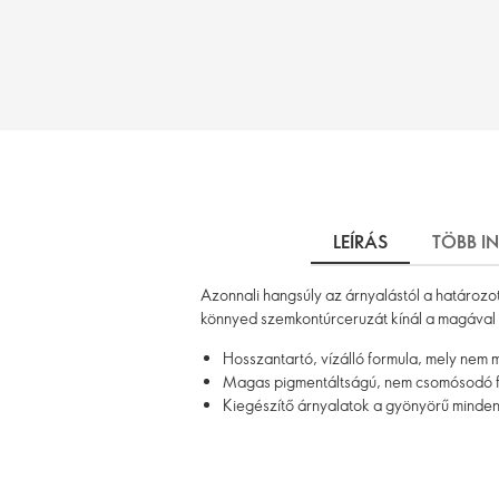
LEÍRÁS
TÖBB I
Azonnali hangsúly az árnyalástól a határozo
könnyed szemkontúrceruzát kínál a magáva
Hosszantartó, vízálló formula, mely nem 
Magas pigmentáltságú, nem csomósodó fo
Kiegészítő árnyalatok a gyönyörű minde