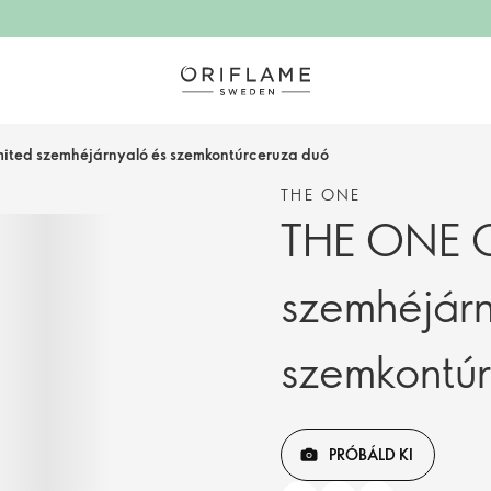
mited szemhéjárnyaló és szemkontúrceruza duó
THE ONE
THE ONE C
szemhéjárn
szemkontú
PRÓBÁLD KI