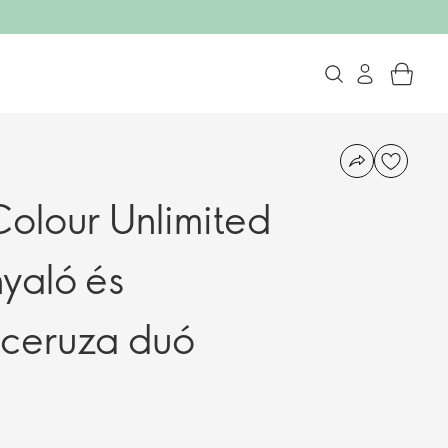
olour Unlimited
yaló és
rceruza duó