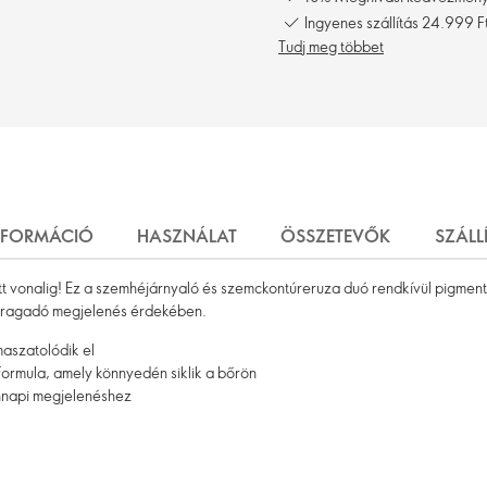
Ingyenes szállítás 24.999 Ft
Tudj meg többet
NFORMÁCIÓ
HASZNÁLAT
ÖSSZETEVŐK
SZÁLL
tt vonalig! Ez a szemhéjárnyaló és szemckontúreruza duó rendkívül pigment
l ragadó megjelenés érdekében.
maszatolódik el
rmula, amely könnyedén siklik a bőrön
nnapi megjelenéshez