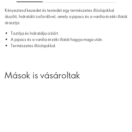
Kényeztesd kezedet és testedet egy természetes illóolajokkal
átszőtt, hidratáló tusfürdővel, amely a pipacs és a vanília érzéki illatát
árasztja.
Tisztítja és hidratálja a bőrt.
A pipacs és a vanília érzéki illatát hagyja maga után.
Természetes illóolajokkal.
Mások is vásároltak