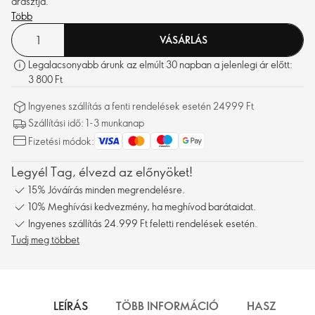
árasztja.
Több
VÁSÁRLÁS
Legalacsonyabb árunk az elmúlt 30 napban a jelenlegi ár előtt:
3 800 Ft
Ingyenes szállítás a fenti rendelések esetén 24999 Ft
Szállítási idő: 1-3 munkanap
Fizetési módok:
Legyél Tag, élvezd az előnyöket!
15% Jóváírás minden megrendelésre.
10% Meghívási kedvezmény, ha meghívod barátaidat.
Ingyenes szállítás 24.999 Ft feletti rendelések esetén.
Tudj meg többet
LEÍRÁS
TÖBB INFORMÁCIÓ
HASZNÁLAT