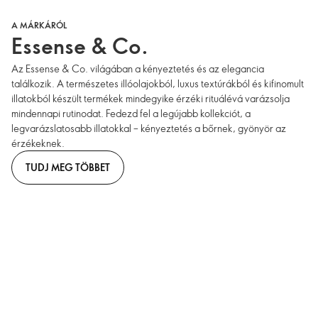
A MÁRKÁRÓL
Essense & Co.
Az Essense & Co. világában a kényeztetés és az elegancia
találkozik. A természetes illóolajokból, luxus textúrákból és kifinomult
illatokból készült termékek mindegyike érzéki rituálévá varázsolja
mindennapi rutinodat. Fedezd fel a legújabb kollekciót, a
legvarázslatosabb illatokkal – kényeztetés a bőrnek, gyönyör az
érzékeknek.
TUDJ MEG TÖBBET