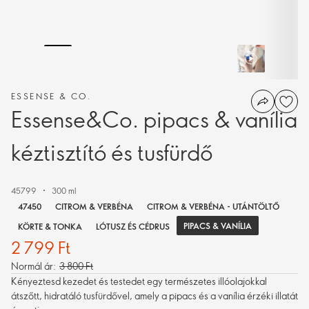
ESSENSE & CO.
Essense&Co. pipacs & vanília
kéztisztító és tusfürdő
45799
300 ml
47450
CITROM & VERBÉNA
CITROM & VERBÉNA - UTÁNTÖLTŐ
PIPACS & VANÍLIA
KÖRTE & TONKA
LÓTUSZ ÉS CÉDRUS
2 799 Ft
Normál ár:
3 800 Ft
Kényeztesd kezedet és testedet egy természetes illóolajokkal
átszőtt, hidratáló tusfürdővel, amely a pipacs és a vanília érzéki illatát