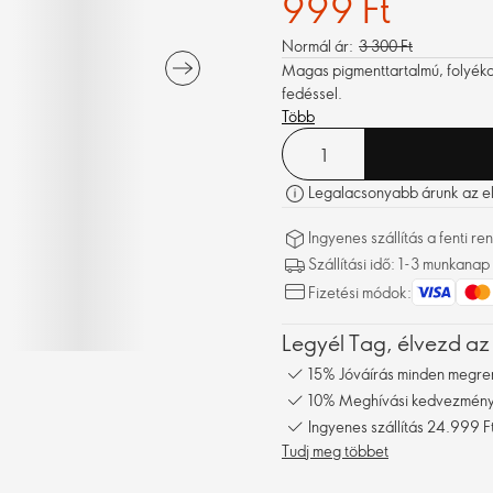
999 Ft
Normál ár:
3 300 Ft
Magas pigmenttartalmú, folyéko
fedéssel.
Több
Legalacsonyabb árunk az elm
Ingyenes szállítás a fenti 
Szállítási idő: 1-3 munkanap
Fizetési módok:
Legyél Tag, élvezd az
15% Jóváírás minden megre
10% Meghívási kedvezmény,
Ingyenes szállítás 24.999 Ft
Tudj meg többet