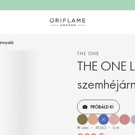
árnyaló
THE ONE
THE ONE L
szemhéjár
PRÓBÁLD KI
Lilac
45363
5 ml