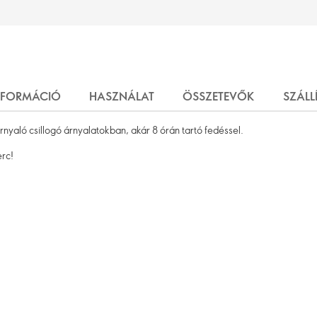
NFORMÁCIÓ
HASZNÁLAT
ÖSSZETEVŐK
SZÁLL
yaló csillogó árnyalatokban, akár 8 órán tartó fedéssel.
rc!