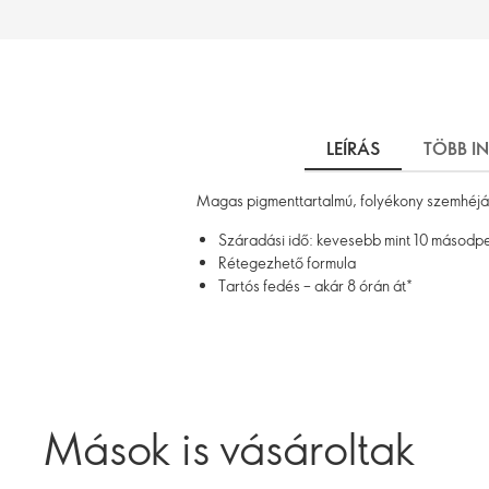
LEÍRÁS
TÖBB I
Magas pigmenttartalmú, folyékony szemhéjárn
Száradási idő: kevesebb mint 10 másodpe
Rétegezhető formula
Tartós fedés – akár 8 órán át*
Mások is vásároltak